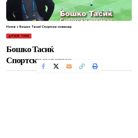
Home
»
Бошко Тасиќ Спортски новинар
ДРИМ ТИМ
Бошко Тасиќ
Спортски новинар
Се чита за 5 минути
Од
Уредник
Објавено: април 23, 2024
Бошко Тасиќ работи како спортски новинар 23
години. Досега бил дел од
многу медиуми.
Радио
Куманово, Сити Радио, Радио Браво, Спортско