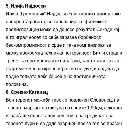
5. Илија Најдоски
Илија „Громовник“ Најдоски е вистински пример како
напорната работа, во корелација со физичките
предиспозиции може да донесе резултат. Секаде кај
што играл носел со себе заразна борбеност,
бескомпромисност и срце и така компензирал за
малку поскромна техничка поткованост. Бил и страв и
трепет за противничките напаѓачи, зашто човекот со
старт можеше да крене играч во воздух, и додека да
падне топката веќе ќе беше на противничката
половина.
6. Среќно Катанец
Вон теренот можеби тивок и повлечен Словенец, на
теренот маркантна фигура со своите 1.90цм, секогаш
изнаоѓаше едноставни решенија на средината на
теренот, дури и да даде завршен пас за гол во празен