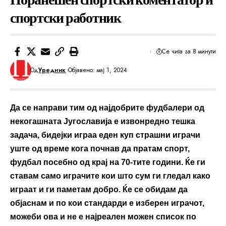
спортски работник
Се чита за 8 минути
Од
Уредник
Објавено: мај 1, 2024
Да се направи тим од најдобрите фудбалери од
некогашната Југославија е извонредно тешка
задача, бидејки играа еден куп страшни играчи
уште од време кога почнав да пратам спорт,
фудбал посебно од крај на 70-тите години. Ќе ги
ставам само играчите кои што сум ги гледал како
играат и ги паметам добро. Ќе се обидам да
објаснам и по кои стандарди е изберен играчот,
можеби ова и не е најреален можен список по