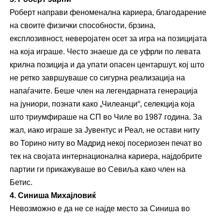
Роберт направи феноменална кариера, благодарение
на своите физички способности, брзина,
експлозивност, неверојатен осет за игра на позицијата
на која играше. Често знаеше да се уфрли по левата
крилна позиција и да упати опасен центаршут, кој што
не ретко завршуваше со сигурна реализација на
напаѓачите. Беше член на легендарната генерација
на јуниори, познати како „Чилеанци“, селекција која
што триумфираше на СП во Чиле во 1987 година. За
жал, иако играше за Јувентус и Реал, не остави ниту
во Торино ниту во Мадрид некој посериозен печат во
тек на својата интернационална кариера, најдобрите
партии ги прикажуваше во Севиља како член на
Бетис.
4. Синиша Михајловиќ
Невозможно е да не се најде место за Синиша во