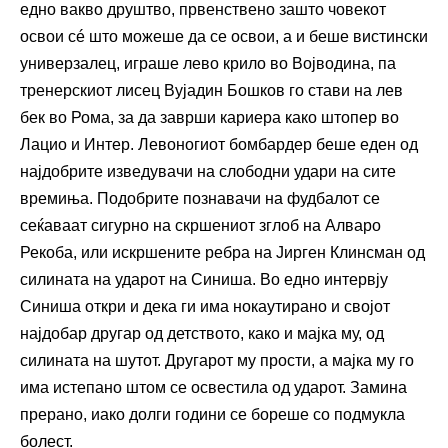
едно вакво друштво, првенствено зашто човекот
освои сé што можеше да се освои, а и беше вистински
универзалец, играше лево крило во Војводина, па
тренерскиот лисец Вујадин Бошков го стави на лев
бек во Рома, за да заврши кариера како штопер во
Лацио и Интер. Левоногиот бомбардер беше еден од
најдобрите изведувачи на слободни удари на сите
времиња. Подобрите познавачи на фудбалот се
сеќаваат сигурно на скршениот зглоб на Алваро
Рекоба, или искршените ребра на Јирген Клинсман од
силината на ударот на Синиша. Во едно интервју
Синиша откри и дека ги има нокаутирано и својот
најдобар другар од детството, како и мајка му, од
силината на шутот. Другарот му прости, а мајка му го
има истепано штом се освестила од ударот. Замина
прерано, иако долги години се бореше со подмукла
болест.