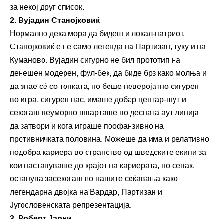
за некој друг список.
2. Вујадин Станојковиќ
Нормално дека мора да бидеш и локал-патриот,
Станојковиќ е не само легенда на Партизан, туку и на
Куманово. Вујадин сигурно не бил прототип на
денешен модерен, фул-бек, да биде брз како молња и
да знае сé со топката, но беше неверојатно сигурен
во игра, сигурен пас, имаше добар центар-шут и
секогаш неуморно шпарташе по десната аут линија
да затвори и кога играше поофанзивно на
противничката половина. Можеше да има и релативно
подобра кариера во странство од шведските екипи за
кои настапуваше до крајот на кариерата, но сепак,
останува засекогаш во нашите сеќавања како
легендарна двојка на Вардар, Партизан и
Југословенската репрезентација.
3. Роберт Јарни