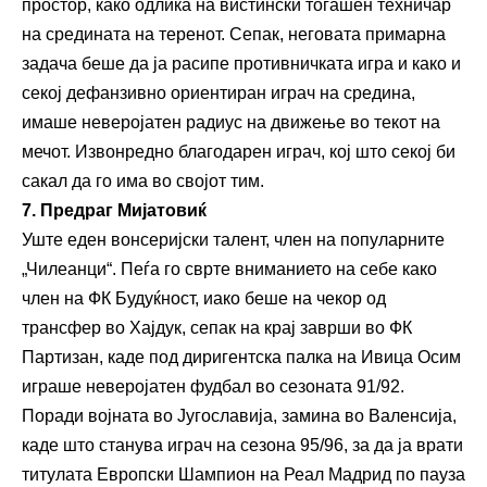
простор, како одлика на вистински тогашен техничар
на средината на теренот. Сепак, неговата примарна
задача беше да ја расипе противничката игра и како и
секој дефанзивно ориентиран играч на средина,
имаше неверојатен радиус на движење во текот на
мечот. Извонредно благодарен играч, кој што секој би
сакал да го има во својот тим.
7. Предраг Мијатовиќ
Уште еден вонсеријски талент, член на популарните
„Чилеанци“. Пеѓа го сврте вниманието на себе како
член на ФК Будуќност, иако беше на чекор од
трансфер во Хајдук, сепак на крај заврши во ФК
Партизан, каде под диригентска палка на Ивица Осим
играше неверојатен фудбал во сезоната 91/92.
Поради војната во Југославија, замина во Валенсија,
каде што станува играч на сезона 95/96, за да ја врати
титулата Европски Шампион на Реал Мадрид по пауза