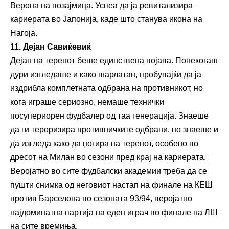
Верона на позајмица. Успеа да ја ревитализира
кариерата во Јапонија, каде што станува икона на
Нагоја.
11. Дејан Савиќевиќ
Дејан на теренот беше единствена појава. Понекогаш
дури изгледаше и како шарлатан, пробувајќи да ја
издрибла комплетната одбрана на противникот, но
кога играше сериозно, немаше технички
посупериорен фудбалер од таа генерација. Знаеше
да ги тероризира противничките одбрани, но знаеше и
да изгледа како да џогира на теренот, особено во
дресот на Милан во сезони пред крај на кариерата.
Веројатно во сите фудбалски академии треба да се
пушти снимка од неговиот настап на финале на КЕШ
против Барселона во сезоната 93/94, веројатно
најдоминатна партија на еден играч во финале на ЛШ
на сите времиња.