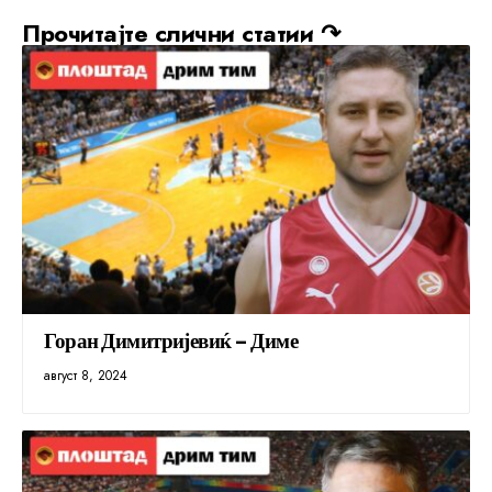
Прочитајте слични статии ↷
Горан Димитријевиќ – Диме
август 8, 2024