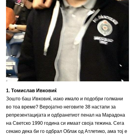
1. Томислав Ивковиќ
Зошто баш Ивковиќ, иако имало и подобри голмани
во тоа време? Веројатно неговите 38 настапи за
репрезентацијата и одбранетиот пенал на Марадона
на Светско 1990 година си имаат своја тежина. Сега
секако дека би го одбрал Облак од Атлетико, ама тој е