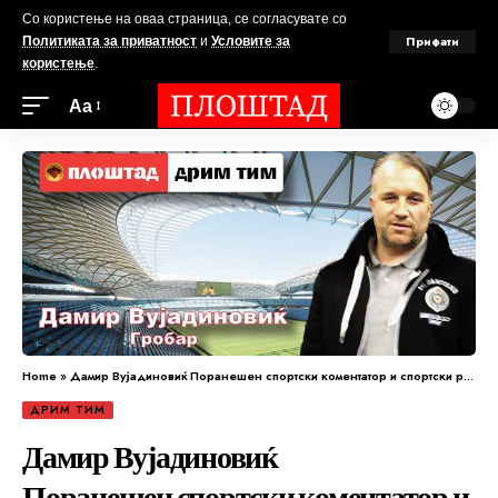
Со користење на оваа страница, се согласувате со
Прифати
Политиката за приватност
и
Условите за
користење
.
Аа
Home
»
Дамир Вујадиновиќ Поранешен спортски коментатор и спортски работник
ДРИМ ТИМ
Дамир Вујадиновиќ
Поранешен спортски коментатор и