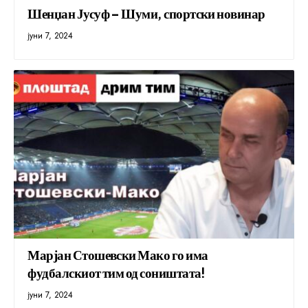
Шенџан Јусуф – Шуми, спортски новинар
јуни 7, 2024
Марјан Стошевски Мако го има
фудбалскиот тим од соништата!
јуни 7, 2024