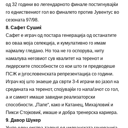
од 32 години во легендарното финале постигнувајќи
го едниствениот гол во финалето против Јувентус во
сезоната 97/98.
8. Сафет Сушиќ
Сафет е играч од постара генерација од останатите
во оваа моја селекција, и кумулативно го имам
најмалку гледано. Но тоа не го оспорува, ниту
намалува неговиот сув квалитет на теренот и
лидерските способности со кои што ги предводеше
ПСЖ и југословенската репрезентација со години.
Играч кој што знаеше да сврти 3-4 играчи во јазол на
средината на теренот, спојувајќи го напаѓачот со гол,
а и самиот имаше завидни реализаторски
способности. „Папе“, како и Катанец, Михајловиќ и
Пикси Стојковиќ, имаше и добра тренерска кариера.
9. Давор Шукер
Уште еден екстра-талент од чилеанската генерација –