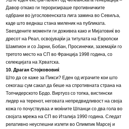
Давор откако ги тероризираше противничките
одбрани во југословенската лига замина во Севиља,
каде што веднаш стана миленик на публиката.
Ѕвеѕдените моменти ги доживеа како и Мијатовиќ во
дресот на Реал, освојувајќи ја титулата на Европски
Шампион и со Јарни, Бобан, Просинечки, заземајќи го
третото место на СП во Франција 1998 година, со
селекцијата на Хрватска.
10. Драган Стојкововиќ
Што да се каже за Пикси? Еден од играчите кои што
секогаш сум сакал да беше на спротивната страна на
Топчидерското Брдо. Виртуоз со топка, вистински
лидер на теренот, неговата непредвидливост на своја
кожа го почуствуваа и моќните Шпанци со два гола во
својата мрежа на СП во Италија 1990 година. Следат
релативно неуспешни излети во Олимпик Марсеј и