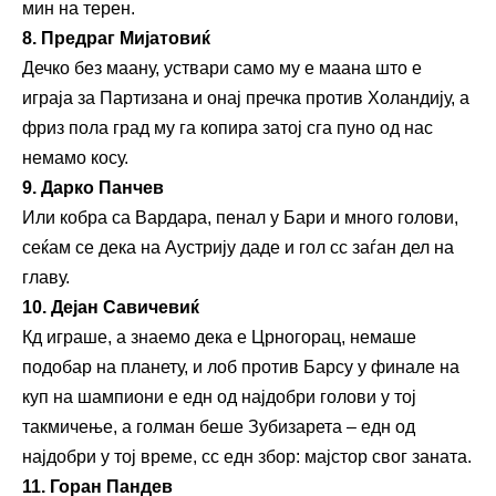
мин на терен.
8. Предраг Мијатовиќ
Дечко без маану, уствари само му е маана што е
играја за Партизана и онај пречка против Холандију, а
фриз пола град му га копира затој сга пуно од нас
немамо косу.
9. Дарко Панчев
Или кобра са Вардара, пенал у Бари и много голови,
сеќам се дека на Аустрију даде и гол сс заѓан дел на
главу.
10. Дејан Савичевиќ
Кд играше, а знаемо дека е Црногорац, немаше
подобар на планету, и лоб против Барсу у финале на
куп на шампиони е едн од најдобри голови у тој
такмичење, а голман беше Зубизарета – едн од
најдобри у тој време, сс едн збор: мајстор свог заната.
11. Горан Пандев