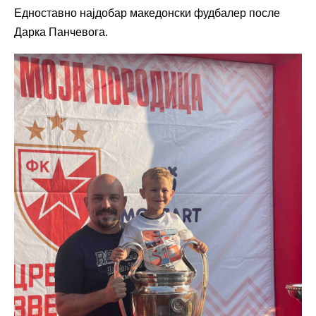
Едноставно најдобар македонски фудбалер после
Дарка Панчевога.