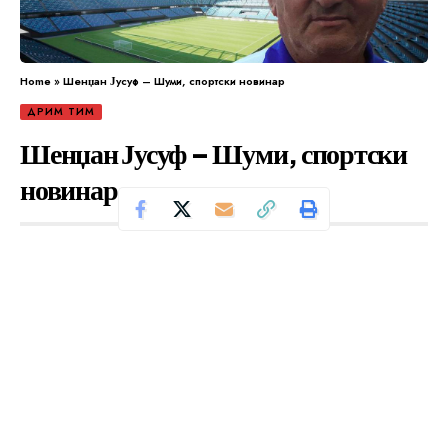
Home
»
Шенџан Јусуф – Шуми, спортски новинар
ДРИМ ТИМ
Шенџан Јусуф – Шуми, спортски
новинар
Се чита за 1 минути
Од
Уредник
Објавено: мај 29, 2024
Спортските муабети, особено за фудбалот, во
Куманово не се целосни без Шенџан Јусуф-Шуми.
Тој е спортски новинар со богата кариера. Беше и