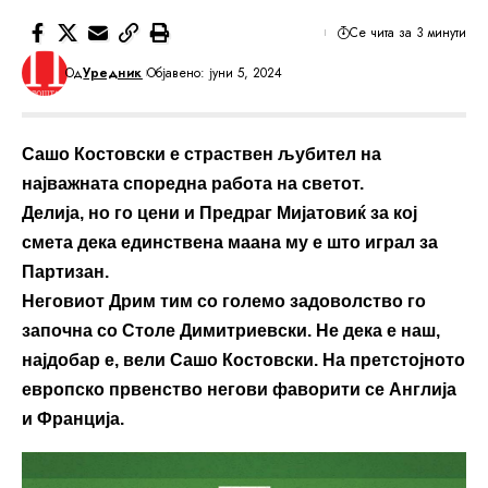
Се чита за 3 минути
Од
Уредник
Објавено: јуни 5, 2024
Сашо Костовски е страствен љубител на
најважната споредна работа на светот.
Делија, но го цени и Предраг Мијатовиќ за кој
смета дека единствена маана му е што играл за
Партизан.
Неговиот Дрим тим со големо задоволство го
започна со Столе Димитриевски. Не дека е наш,
најдобар е, вели Сашо Костовски. На претстојното
европско првенство негови фаворити се Англија
и Франција.