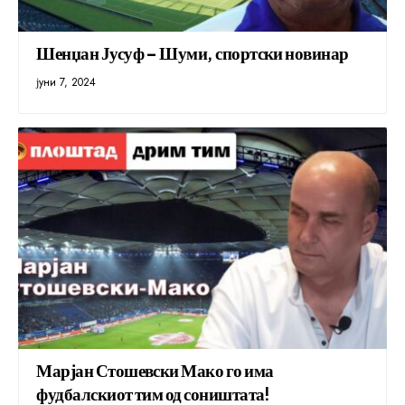
Шенџан Јусуф – Шуми, спортски новинар
јуни 7, 2024
Марјан Стошевски Мако го има
фудбалскиот тим од соништата!