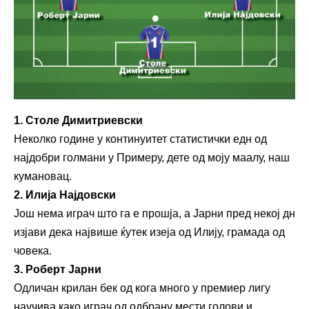
1. Столе Димитриевски
Неколко године у континуитет статистички едн од
најдобри голмани у Примеру, дете од моју маалу, наш
кумановац.
2. Илија Најдовски
Још нема играч што га е прошја, а Јарни пред некој дн
изјави дека највише ќутек изеја од Илију, грамада од
човека.
3. Роберт Јарни
Одличан крилан бек од кога много у премиер лигу
научива како играч од одбрану мести голови и