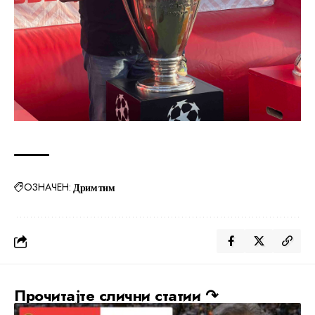
ОЗНАЧЕН:
Дрим тим
Прочитајте слични статии ↷