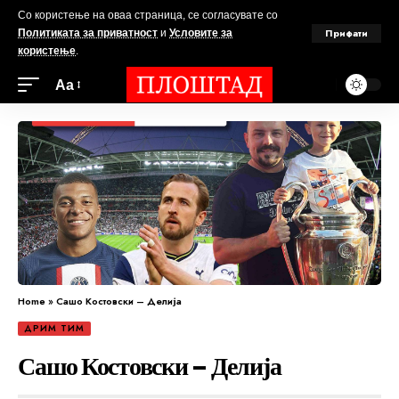
Со користење на оваа страница, се согласувате со
Прифати
Политиката за приватност
и
Условите за
користење
.
Аа
Home
»
Сашо Костовски – Делија
ДРИМ ТИМ
Сашо Костовски – Делија