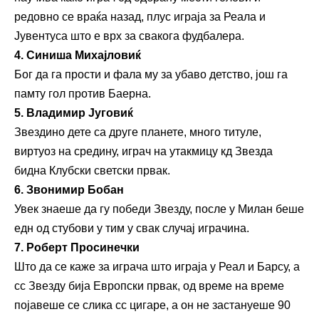
редовно се враќа назад, плус играја за Реала и
Јувентуса што е врх за свакога фудбалера.
4. Синиша Михајловиќ
Бог да га прости и фала му за убаво детство, још га
памту гол против Баерна.
5. Владимир Југовиќ
Звездино дете са друге планете, много титуле,
виртуоз на средину, играч на утакмицу кд Звезда
бидна Клубски светски првак.
6. Звонимир Бобан
Увек знаеше да гу победи Звезду, после у Милан беше
едн од стубови у тим у свак случај играчина.
7. Роберт Просинечки
Што да се каже за играча што играја у Реал и Барсу, а
сс Звезду бија Европски првак, од време на време
појавеше се слика сс цигаре, а он не застануеше 90