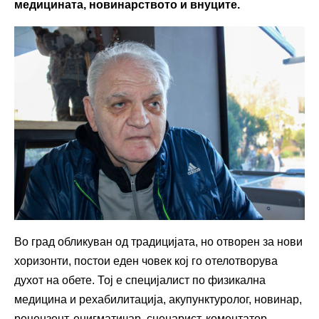
медицината, новинарството и внуците.
Во град обликуван од традицијата, но отворен за нови
хоризонти, постои еден човек кој го отелотворува
духот на обете. Тој е специјалист по физикална
медицина и рехабилитација, акупунктуролог, новинар,
рецензент, енигматичар, сценарист, коментатор,