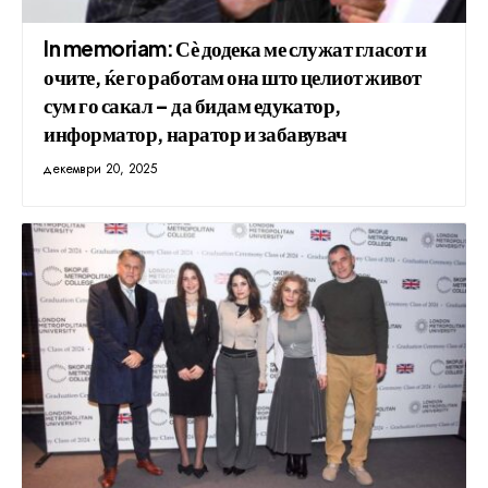
In memoriam: Сѐ додека ме служат гласот и
очите, ќе го работам она што целиот живот
сум го сакал – да бидам едукатор,
информатор, наратор и забавувач
декември 20, 2025