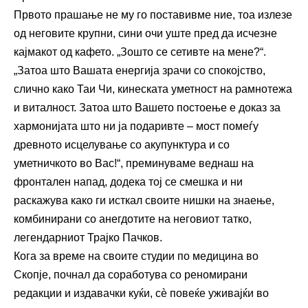
Првото прашање не му го поставивме ние, тоа излезе
од неговите крупни, сини очи уште пред да исчезне
кајмакот од кафето. „Зошто се сетивте на мене?“.
„Затоа што Вашата енергија зрачи со спокојство,
слично како Таи Чи, кинеската уметност на рамнотежа
и виталност. Затоа што Вашето постоење е доказ за
хармонијата што ни ја подаривте – мост помеѓу
древното исцелување со акупунктура и со
уметничкото во Вас!“, преминуваме веднаш на
фронтален напад, додека тој се смешка и ни
раскажува како ги исткал своите нишки на знаење,
комбинирани со анегдотите на неговиот татко,
легендарниот Трајко Пачков.
Кога за време на своите студии по медицина во
Скопје, почнал да соработува со реномирани
редакции и издавачки куќи, сè повеќе уживајќи во