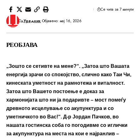
Се чита за 7 минути
Од
Уредник
Објавено: мај 16, 2026
РЕОБЈАВА
„Зошто се сетивте на мене?“. „Затоа што Вашата
енергија зрачи со спокојство, слично како Таи Чи,
кинеската уметност на рамнотежа и виталност.
Затоа што Вашето постоење е доказ за
хармонијата што ни ја подаривте – мост помеѓу
древното исцелување со акупунктура и со
уметничкото во Вас!“. Д-р Јордан Пачков, во
нашата гостинска соба го
погодивме со иглички
за акупунктура на места на кои е најранлив –