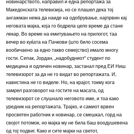
новинарството, направил и една репортажа за
Македонската телевизија, но се плашел дека тој
ангажман нема да наиде на одобрување, најпрвин кај
неговата мајка, која го бодрела цело време да стане
лекар. Во време на емитувањето на прилогот, таа
вечер во куќата на Пачкови (што било сосема
вообичаено за едно такво семејство) имало многу
гости. Сепак, Јордан, „надобудниот“ студент по
медицина и одличен новинар, застанал пред ЕИ Ниш
телевизорот за да не го видат во репортажата. И,
навистина не го виделе. Но, на крајот, токму кога
замрел разговорот на гостите на масата, од
телевизорот се слушнало неговото име, и тоа како
уредник на репортажата. Трајко, и самиот врвен
просветен работник и новинар, се смешкал, горд на
својот потомок, но мајка му не била баш воодушевена
од тој подвиг. Како и сите мајки на светот,