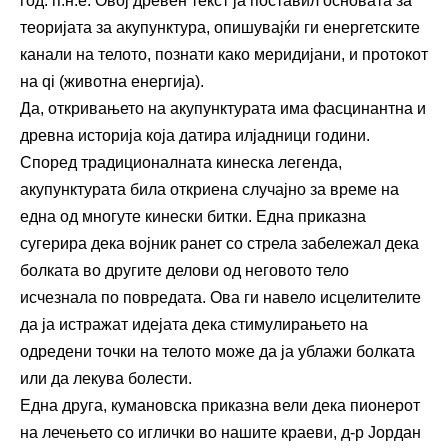
год. п.н.е. Овој древен текст ја поставил основата за
теоријата за акупунктура, опишувајќи ги енергетските
канали на телото, познати како меридијани, и протокот
на qi (животна енергија).
Да, откривањето на акупунктурата има фасцинантна и
древна историја која датира илјадници години.
Според традиционалната кинеска легенда,
акупунктурата била откриена случајно за време на
една од многуте кинески битки. Една приказна
сугерира дека војник ранет со стрела забележал дека
болката во другите делови од неговото тело
исчезнала по повредата. Ова ги навело исцелителите
да ја истражат идејата дека стимулирањето на
одредени точки на телото може да ја ублажи болката
или да лекува болести.
Една друга, кумановска приказна вели дека пионерот
на лечењето со иглички во нашите краеви, д-р Јордан