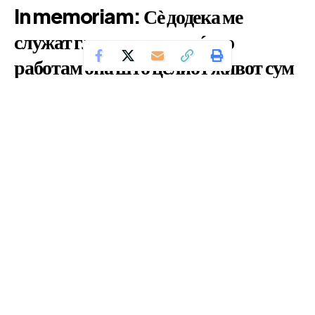
In memoriam: Сѐ додека ме
служат гласот и очите, ќе го
работам она што целиот живот сум
го сакал – да бидам едукатор,
информатор, наратор и забавувач
Се чита за 19 минути
Од
Уредник
Објавено: декември 20, 2025
РЕОБЈАВА
Драган Б. Костиќ – радио водител, диџеј, автор,
музички хроничар