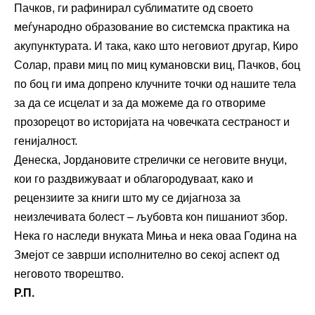
Пачков, ги рафинирал сублиматите од своето
меѓународно образование во системска практика на
акупунктурата. И така, како што неговиот другар, Киро
Солар, прави миц по миц кумановски виц, Пачков, боц
по боц ги има допрено клучните точки од нашите тела
за да се исцелат и за да можеме да го отвориме
прозорецот во историјата на човечката сестраност и
генијалност.
Денеска, Јордановите стрелички се неговите внуци,
кои го раздвижуваат и облагородуваат, како и
рецензиите за книги што му се дијагноза за
неизлечивата болест – љубовта кон пишаниот збор.
Нека го наследи внуката Миња и нека оваа Година на
Змејот се заврши исполнително во секој аспект од
неговото творештво.
Р.П.