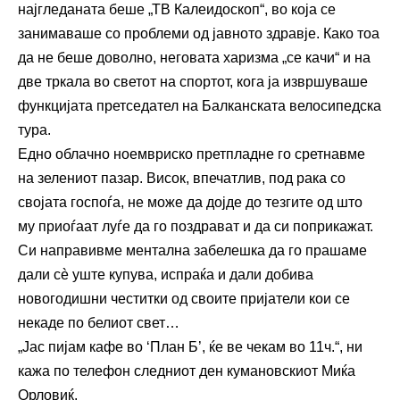
најгледаната беше „ТВ Калеидоскоп“, во која се
занимаваше со проблеми од јавното здравје. Како тоа
да не беше доволно, неговата харизма „се качи“ и на
две тркала во светот на спортот, кога ја извршуваше
функцијата претседател на Балканската велосипедска
тура.
Едно облачно ноемвриско претпладне го сретнавме
на зелениот пазар. Висок, впечатлив, под рака со
својата госпоѓа, не може да дојде до тезгите од што
му приоѓаат луѓе да го поздрават и да си поприкажат.
Си направивме ментална забелешка да го прашаме
дали сè уште купува, испраќа и дали добива
новогодишни честитки од своите пријатели кои се
некаде по белиот свет…
„Јас пијам кафе во ‘План Б’, ќе ве чекам во 11ч.“, ни
кажа по телефон следниот ден кумановскиот Миќа
Орловиќ.