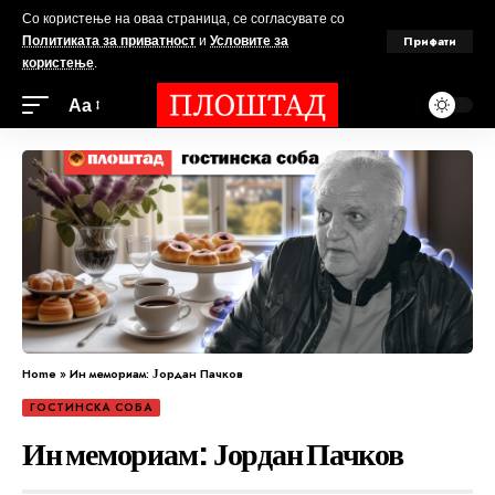
Со користење на оваа страница, се согласувате со
Прифати
Политиката за приватност
и
Условите за
користење
.
Аа
Home
»
Ин мемориам: Јордан Пачков
ГОСТИНСКА СОБА
Ин мемориам: Јордан Пачков