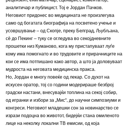
аналитичар и публицист. Тој е Јордан Пачков.
Неговиот придонес во медицината не произлегува
само од богатата биографија на посветено учење и
усовршување – од Скопје, преку Белград, Љубљана,
сè до Пекинг – туку се огледува во секојдневните
прошетки низ Куманово, кога му пристапуваат луѓе
кому има помогнато и во трудовите и прирачниците на
кои се има потпишано како автор, а што ја доловуваат
мудроста на неговата медицинска пракса.
Но, Јордан е многу повеќе од лекар. Со духот на
искусен оратор, тој со години модерираше безброј
градски настани, внесувајќи топлина на секој собир,
од игранки и избори за „Мис“, до научни симпозиуми и
конгреси. Неговиот младешки сон за новинарство се
изрази подоцна во животот, бидејќи стана омиленото
лице на неколку локални ТВ емисии, од која