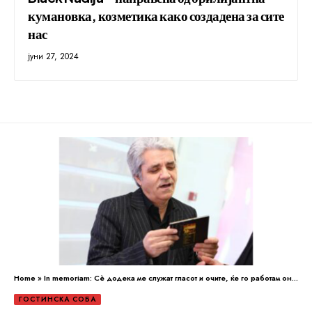
кумановка, козметика како создадена за сите
нас
јуни 27, 2024
Home
»
In memoriam: Сѐ додека ме служат гласот и очите, ќе го работам она што целиот живот сум го сакал – да бидам едукатор, информатор, наратор и забавувач
ГОСТИНСКА СОБА