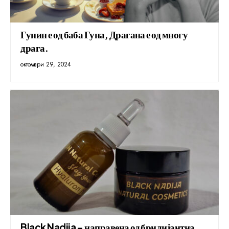
Гунин е од баба Гуна, Драгана е од многу
драга.
октомври 29, 2024
Black Nadija – направена од брилијантна