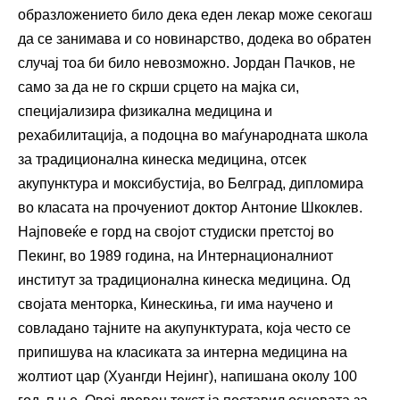
образложението било дека еден лекар може секогаш
да се занимава и со новинарство, додека во обратен
случај тоа би било невозможно. Јордан Пачков, не
само за да не го скрши срцето на мајка си,
специјализира физикална медицина и
рехабилитација, а подоцна во маѓународната школа
за традиционална кинеска медицина, отсек
акупунктура и моксибустија, во Белград, дипломира
во класата на прочуениот доктор Антоние Шкоклев.
Најповеќе е горд на својот студиски претстој во
Пекинг, во 1989 година, на Интернационалниот
институт за традиционална кинеска медицина. Од
својата менторка, Кинескиња, ги има научено и
совладано тајните на акупунктурата, која често се
припишува на класиката за интерна медицина на
жолтиот цар (Хуангди Нејинг), напишана околу 100