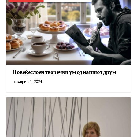
Повеќеслоен творечки ум од нашиот друм
ноември 21, 2024