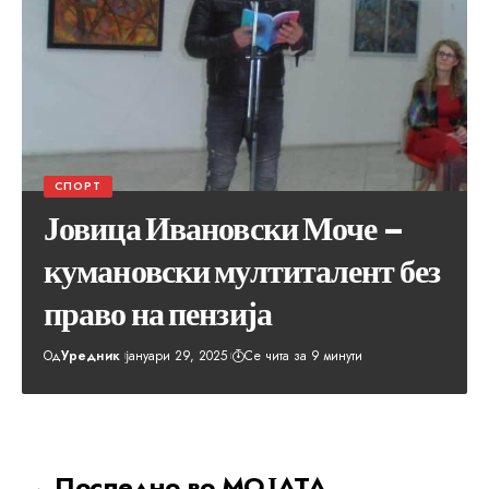
СПОРТ
Јовица Ивановски Моче –
кумановски мултиталент без
право на пензија
Од
Уредник
јануари 29, 2025
Се чита за 9 минути
→ Последно во МОЈАТА