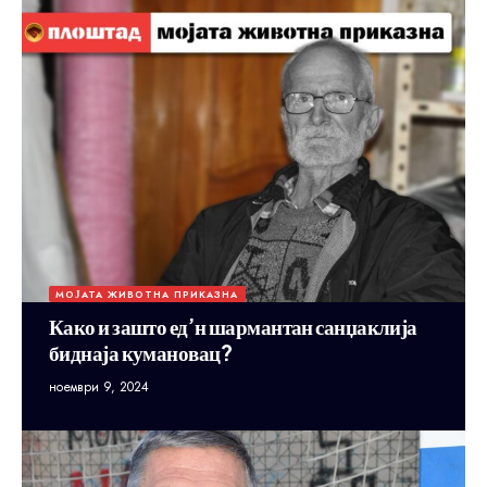
МОЈАТА ЖИВОТНА ПРИКАЗНА
Како и зашто ед’н шармантан санџаклија
биднаја кумановац?
ноември 9, 2024