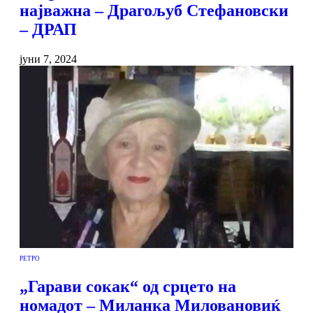
најважна – Драгољуб Стефановски
– ДРАП
јуни 7, 2024
РЕТРО
„Гарави сокак“ од срцето на
номадот – Миланка Миловановиќ