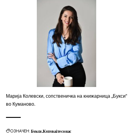
Марија Колевски, сопственичка на книжарница „Букси“
во Куманово.
ОЗНАЧЕН:
Букси
Купувајте со нас