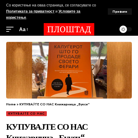
Со користење на оваа страница, се согласувате со
Прифати
Политиката за приватност
и
Условите за
користење
.
Аа
Home
»
КУПУВАЈТЕ СО НАС Книжарница „Букси“
КУПУВАЈТЕ СО НАС
КУПУВАЈТЕ СО НАС
Книжарница „Букси“