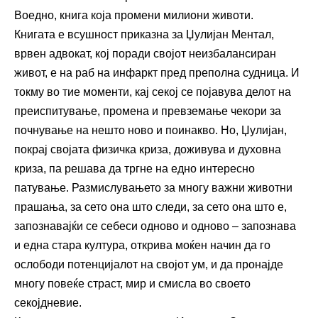
Воедно, книга која промени милиони животи.
Книгата е всушност приказна за Џулијан Ментал,
врвен адвокат, кој поради својот неизбалансиран
живот, е на раб на инфаркт пред преполна судница. И
токму во тие моменти, кај секој се појавува делот на
преиспитување, промена и превземање чекори за
почнување на нешто ново и поинакво. Но, Џулијан,
покрај својата физичка криза, доживува и духовна
криза, па решава да тргне на едно интересно
патување. Размислувањето за многу важни животни
прашања, за сето она што следи, за сето она што е,
запознавајќи се себеси одново и одново – запознава
и една стара култура, открива моќен начин да го
ослободи потенцијалот на својот ум, и да пронајде
многу повеќе страст, мир и смисла во своето
секојдневие.