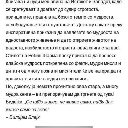
Книгава ни нуди мешавина на Истокот и Западот, каде
се сретнуваат и доаѓаат до судир строгоста,
принципите, правилата, брзото темпо со мудроста,
ослободувањето и отпуштањето. Доколку сакате преку
инспиративна приказна да навлезете во мудроста на
едноставното живеење и да го откриете животот на
радоста, изобилството и страста, оваа книга е за вас!
Стилот на Робин Шарма преку приказна да пренесе
длабока мудрост, поткрепена со факти, мудри мисли и
цитати од многу познати мислители ќе ве натера да ги
прочитате и сите следни негови книги.
Но, доколку ја немате прочитано оваа стара, а многу
мудра книга – ви препорачувам да тргнете од тука!
Бидејќи,
„Се што живее, не живее само, ниту пак
живее само за себе“
– Вилијам Блејк