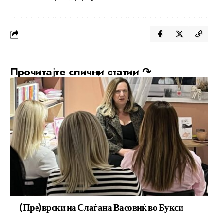
Прочитајте слични статии ↷
(Пре)врски на Слаѓана Васовиќ во Букси