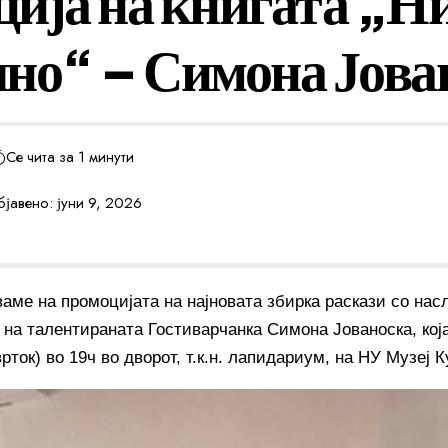
ија на книгата „Н
но“ – Симона Јова
Се чита за 1 минути
јавено: јуни 9, 2026
ваме на промоцијата на најновата збирка раскази со на
 на талентираната Гостиварчанка Симона Јованоска, која
врток) во 19ч во дворот, т.к.н. лапидариум, на НУ Музеј 