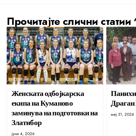
Прочитајте слични статии
Женската одбојкарска
Панихид
екипа на Куманово
Драган
заминува на подготовки на
мај 31, 2026
Златибор
јуни 4, 2026