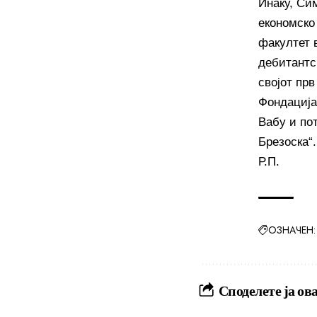
Инаку, Си
економско
факултет в
дебитантск
својот прв
Фондацијат
Вабу и пот
Брезоска“.
Р.П.
ОЗНАЧЕН:
Споделете ја ова