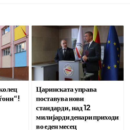
колец
Царинската управа
ѓони“!
поставува нови
стандарди, над 12
милијарди денари приходи
во еден месец