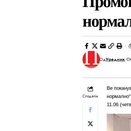
Промоц
нормал
Од
Уредник
Об
Ве покану
Сподели
нормално“
11.06 (чет