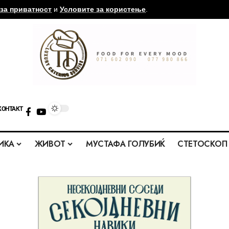
за приватност
и
Условите за користење
.
КОНТАКТ
ИКА
ЖИВОТ
МУСТАФА ГОЛУБИЌ
СТЕТОСКОП