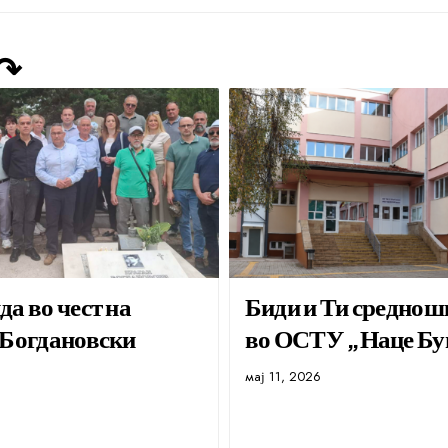
 ↷
а во чест на
Биди и Ти среднош
 Богдановски
во ОСТУ „Наце Бу
мај 11, 2026