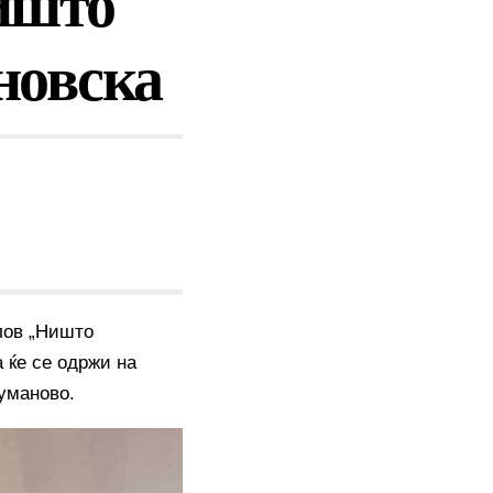
ишто
новска
слов „Ништо
 ќе се одржи на
Куманово.