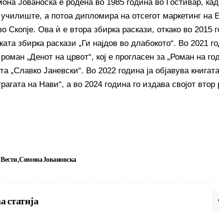
мона Јованоска е родена во 1985 година во Гостивар, ка
 училиште, а потоа дипломира на отсегот маркетинг на 
о Скопје. Ова ѝ е втора збирка раскази, откако во 2015 г
ата збирка раскази „Ги најдов во длабокото“. Во 2021 го
 роман „Денот на црвот“, кој е прогласен за „Роман на го
а „Славко Јаневски“. Во 2022 година ја објавува книгата
рагата на Нави“, а во 2024 година го издава својот втор
Вести
Симона Јовановска
а статија