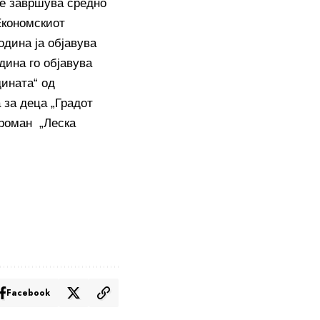
де завршува средно
Економскиот
одина ја објавува
дина го објавува
дината“ од
 за деца „Градот
 роман „Леска
Facebook