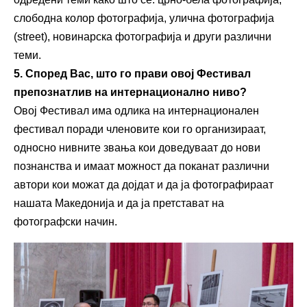
слободна колор фотографија, улична фотографија
(street), новинарска фотографија и други различни
теми.
5. Според
В
ас, што го прави овој
Ф
естивал
препознатлив на интернационално ниво?
Овој Фестивал има одлика на интернационален
фестивал поради членовите кои го организираат,
односно нивните звања кои доведуваат до нови
познанства и имаат можност да поканат различни
автори кои можат да дојдат и да ја фотографираат
нашата Македонија и да ја претстават на
фотографски начин.