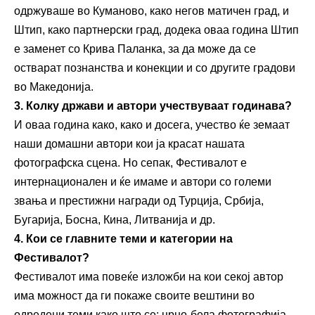
одржуваше во Куманово, како негов матичен град, и
Штип, како партнерски град, додека оваа година Штип
е заменет со Крива Паланка, за да може да се
остварат познанства и конекции и со другите градови
во Македонија.
3. Колку држави и автори учествуваат годинава?
И оваа година како, како и досега, учество ќе земаат
наши домашни автори кои ја красат нашата
фотографска сцена. Но сепак, Фестивалот е
интернационален и ќе имаме и автори со големи
звања и престижни награди од Турција, Србија,
Бугарија, Босна, Кина, Литванија и др.
4. Кои се главните теми и категории на
Ф
естивалот?
Фестивалот има повеќе изложби на кои секој автор
има можност да ги покаже своите вештини во
одредени теми како што се: црно-бела фотографија,