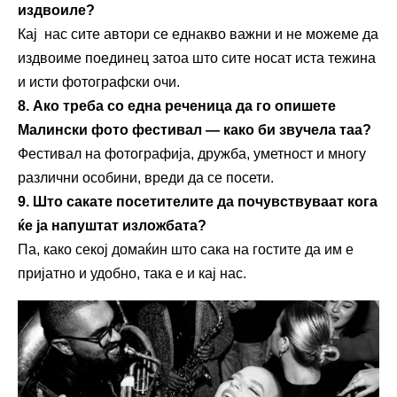
издвоиле?
Кај нас сите автори се еднакво важни и не можеме да
издвоиме поединец затоа што сите носат иста тежина
и исти фотографски очи.
8. Ако треба со една реченица да го опишете
Малински
ф
ото
ф
естивал — како би звучела таа?
Фестивал на фотографија, дружба, уметност и многу
различни особини, вреди да се посети.
9. Што сакате посетителите да почувствуваат кога
ќе ја напуштат изложбата
?
Па, како секој домаќин што сака на гостите да им е
пријатно и удобно, така е и кај нас.