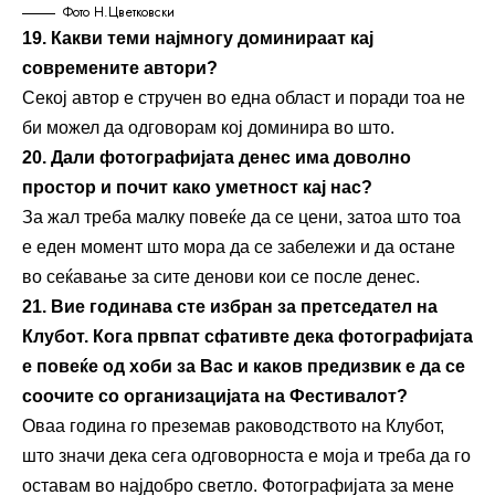
Фото Н.Цветковски
19. Какви теми најмногу доминираат кај
современите автори?
Секој автор е стручен во една област и поради тоа не
би можел да одговорам кој доминира во што.
20. Дали фотографијата денес има доволно
простор и почит како уметност кај нас?
За жал треба малку повеќе да се цени, затоа што тоа
е еден момент што мора да се забележи и да остане
во сеќавање за сите денови кои се после денес.
21. Вие годинава сте избран за претседател на
Клубот.
Кога првпат сфативте дека фотографијата
е повеќе од хоби за
В
ас
и каков предизвик е да се
соочите со организацијата на Фестивалот
?
Оваа година го преземав раководството на Клубот,
што значи дека сега одговорноста е моја и треба да го
оставам во најдобро светло. Фотографијата за мене