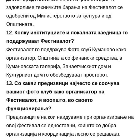
задоволиме техничките барања на Фестивалот се
одобрени од Министерството за култура и од
Општината.
12. Колку институциите и локалната заедница го
поддржуваат
Ф
естивалот?
Фестивалот го поддржува Фото клуб Куманово како
организатор, Општината со финански средства, а
Кумановската галерија, Занаетчискиот дом и
Културниот дом го обезбедуваат просторот.
13. Со какви предизвици најчесто се соочува
вашиот ф
ото
клуб
како организатор на
Фестивалот, и воопшто, во своето
функционирање
?
Предизвиците на кои наидуваме при организирање на
овој фестивал се едноставни, коишто со добра
организација и координација лесно се решаваат.