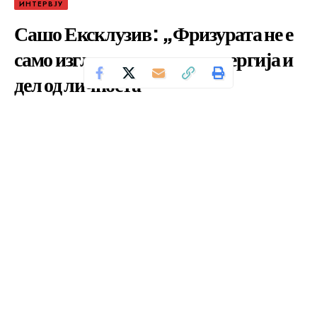
ИНТЕРВЈУ
Сашо Ексклузив: „Фризурата не е
само изглед – таа е став, енергија и
дел од личноста“
Се чита за 11 минути
Од
Уредник
Објавено: ноември 12, 2025
Татко, син и внук – три генерации коишто со ножици и
креативност ја обликуваат убавината на жените.
Александар Тодоровски, познат како Сашо Ексклузив,
е женски фризер кој верува дека фризурата не е само
изглед, туку и став, енергија и потпис на личноста. По
многу години во метрополата и Европа, повторно е