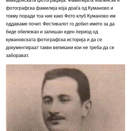
македонската фотографија. Фамилијата Малински е
фотографска фамилија која доаѓа од Куманово и
токму поради тоа ние како Фото клуб Куманово им
оддаваме почит. Фестивалот го добил името за да
биде обележан и запишан еден период од
кумановската фотографска историја и да се
документираат такви великани кои не треба да се
заборават.