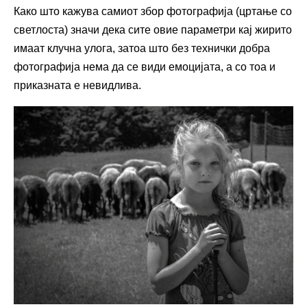
Како што кажува самиот збор фотографија (цртање со
светлоста) значи дека сите овие параметри кај жирито
имаат клучна улога, затоа што без технички добра
фотографија нема да се види емоцијата, а со тоа и
приказната е невидлива.