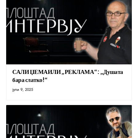
САЛИ ЏЕМАИЛИ „РЕКЛАМА“: „Душата
бара слатко!“
јули 9, 2025