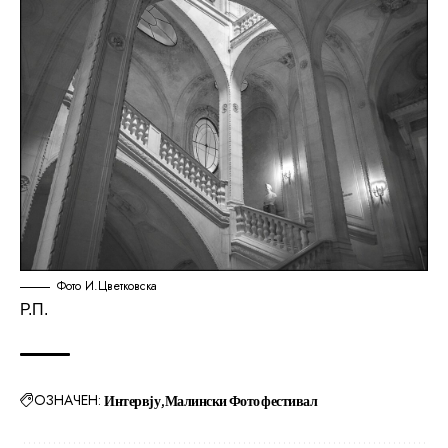
Фото И.Цветковска
Р.П.
ОЗНАЧЕН:
Интервју
Малински Фото фестивал