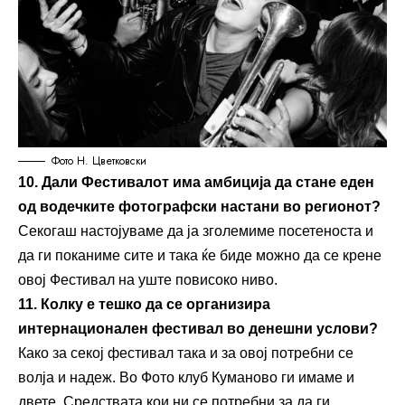
Фото Н. Цветковски
10. Дали
Ф
естивалот има амбиција да стане еден
од водечките фотографски настани во регионот?
Секогаш настојуваме да ја зголемиме посетеноста и
да ги поканиме сите и така ќе биде можно да се крене
овој Фестивал на уште повисоко ниво.
11. Колку е тешко да се организира
интернационален фестивал во денешни услови?
Како за секој фестивал така и за овој потребни се
волја и надеж. Во Фото клуб Куманово ги имаме и
двете. Средствата кои ни се потребни за да ги