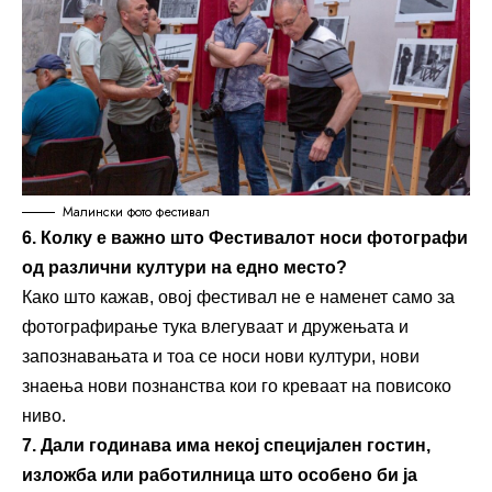
Малински фото фестивал
6. Колку е важно што
Ф
естивалот носи фотографи
од различни култури на едно место?
Како што кажав, овој фестивал не е наменет само за
фотографирање тука влегуваат и дружењата и
запознавањата и тоа се носи нови култури, нови
знаења нови познанства кои го креваат на повисоко
ниво.
7. Дали годинава има некој специјален гостин,
изложба или работилница што особено би ја