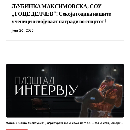
ЉУБИНКА МАКСИМОВСКА, СОУ
„ГОЦЕ ДЕЛЧЕВ“: Секоја година нашите
ученици освојуваат награди во спортот!
јуни 26, 2025
Home
»
Сашо Ексклузив: „Фризурата не е само изглед – таа е став, енергија и дел од личноста“