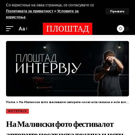
Со користење на оваа страница, се согласувате со
Прифати
Политиката за приватност
и
Условите за
користење
.
Аа
Home
»
На Малински фото фестивалот авторите носат иста тежина и исти фотографски очи
ИНТЕРВЈУ
На Малински фото фестивалот
авторите носат иста тежина и исти