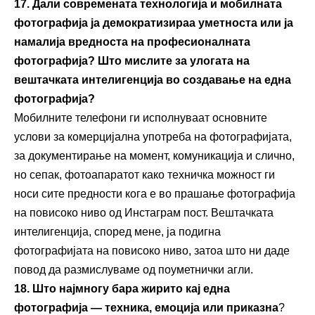
17. Дали современата технологија и мобилната
фотографија ја демократизираа уметноста или ја
намалија вредноста на професионалната
фотографија?
Што мислите за улогата на
вештачката интелигенција во создавање на една
фотографија?
Мобилните телефони ги исполнуваат основните
услови за комерцијална употреба на фотографијата,
за документирање на момент, комуникација и слично,
но сепак, фотоапаратот како техничка можност ги
носи сите предности кога е во прашање фотографија
на повисоко ниво од Инстаграм пост. Вештачката
интелигенција, според мене, ја подигна
фотографијата на повисоко ниво, затоа што ни даде
повод да размислуваме од поуметнички агли.
18. Што најмногу бара жирито кај една
фотографија — техника, емоција или приказна
?