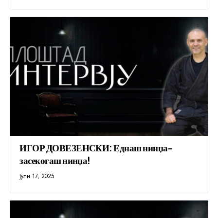
ИГОР ДОВЕЗЕНСКИ: Еднаш нинџа-
засекогаш нинџа!
јули 17, 2025