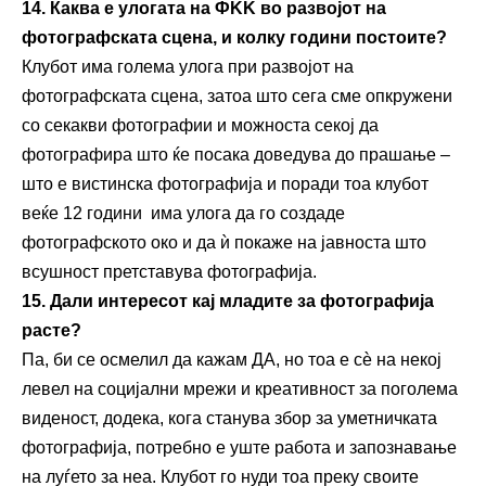
14. Каква е улогата на
Ф
KK во развојот на
фотографската сцена
, и колку години постоите
?
Клубот има голема улога при развојот на
фотографската сцена, затоа што сега сме опкружени
со секакви фотографии и можноста секој да
фотографира што ќе посака доведува до прашање –
што е вистинска фотографија и поради тоа клубот
веќе 12 години има улога да го создаде
фотографското око и да ѝ покаже на јавноста што
всушност претставува фотографија.
15. Дали интересот кај младите за фотографија
расте?
Па, би се осмелил да кажам ДА, но тоа е сѐ на некој
левел на социјални мрежи и креативност за поголема
виденост, додека, кога станува збор за уметничката
фотографија, потребно е уште работа и запознавање
на луѓето за неа. Клубот го нуди тоа преку своите