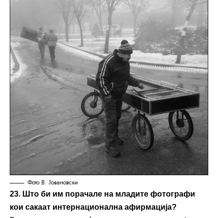
Фото В. Јовановски
23. Што би им порачале на младите фотографи
кои сакаат интернационална афирмација?