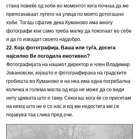
стана повеќе од хоби во моментот кога почнаа да ме
препознаваат луѓето на улица по моето дотогашно
хоби. Тогаш сфатив дека Куманово има многу
фотографи кои само треба малку да покопаат во себе
и да го извадат своето најдобро.
22. Која фотографија
, Ваша или туѓа,
досега
најсилно
В
е погодила емотивно?
Фотографијата на нашиот директор и член Владимир
Јовановски, којашто е фотографирана на градските
гробишта во Куманово и на неа има една погребална
количка и голема магла од која не може да се види
ниту црквата што е таму. Секогаш кога ќе се присетам
на некој што не е со нас и кој ми недостига ми се
појавува таа слика пред очи.