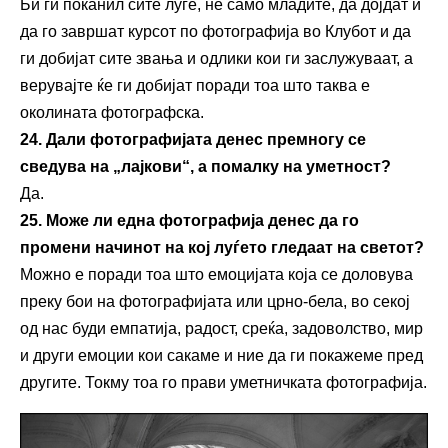
Би ги поканил сите луѓе, не само младите, да дојдат и
да го завршат курсот по фотографија во Клубот и да
ги добијат сите звања и одлики кои ги заслужуваат, а
верувајте ќе ги добијат поради тоа што таква е
околината фотографска.
24. Дали фотографијата денес премногу се
сведува на „лајкови“, а помалку на уметност?
Да.
25. Може ли една фотографија денес да го
промени начинот на кој луѓето гледаат на светот?
Можно е поради тоа што емоцијата која се доловува
преку бои на фотографијата или црно-бела, во секој
од нас буди емпатија, радост, среќа, задоволство, мир
и други емоции кои сакаме и ние да ги покажеме пред
другите. Токму тоа го прави уметничката фотографија.