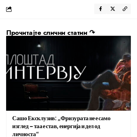
Прочитајте слични статии ↷
Сашо Ексклузив: „Фризурата не е само
изглед – таа е став, енергија и дел од
личноста“