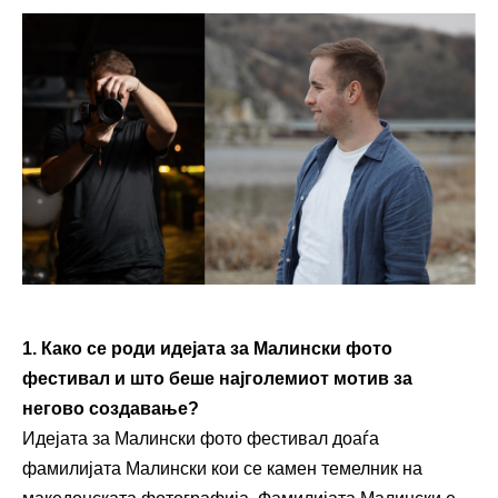
1. Како се роди идејата за Малински
ф
ото
ф
естивал и што беше најголемиот мотив за
негово создавање?
Идејата за Малински фото фестивал доаѓа
фамилијата Малински кои се камен темелник на