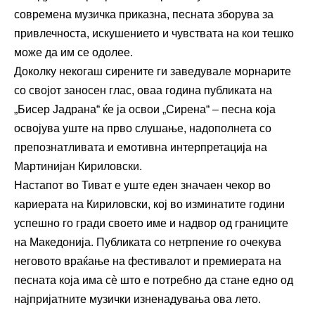
современа музичка приказна, песната зборува за
привлечноста, искушението и чувствата на кои тешко
може да им се одолее.
Доколку некогаш сирените ги заведувале морнарите
со својот заносен глас, оваа година публиката на
„Бисер Јадрана“ ќе ја освои „Сирена“ – песна која
освојува уште на прво слушање, надополнета со
препознатливата и емотивна интерпретација на
Мартинијан Кириловски.
Настапот во Тиват е уште еден значаен чекор во
кариерата на Кириловски, кој во изминатите години
успешно го гради своето име и надвор од границите
на Македонија. Публиката со нетрпение го очекува
неговото враќање на фестивалот и премиерата на
песната која има сè што е потребно да стане едно од
најпријатните музички изненадувања ова лето.