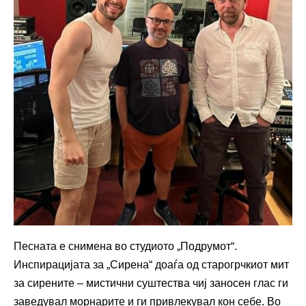
Песната е снимена во студиото „Подрумот“.
Инспирацијата за „Сирена“ доаѓа од старогрчкиот мит
за сирените – мистични суштества чиј заносен глас ги
заведувал морнарите и ги привлекувал кон себе. Во