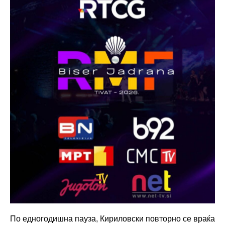
По едногодишна пауза, Кириловски повторно се враќа