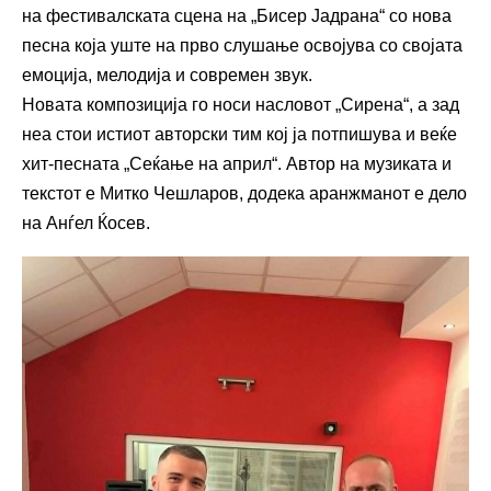
на фестивалската сцена на „Бисер Јадрана“ со нова
песна која уште на прво слушање освојува со својата
емоција, мелодија и современ звук.
Новата композиција го носи насловот „Сирена“, а зад
неа стои истиот авторски тим кој ја потпишува и веќе
хит-песната „Сеќање на април“. Автор на музиката и
текстот е Митко Чешларов, додека аранжманот е дело
на Анѓел Ќосев.