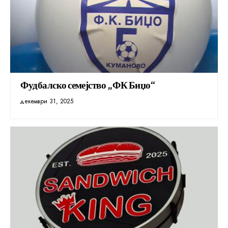
Фудбалско семејство „ФК Биџо“
декември 31, 2025