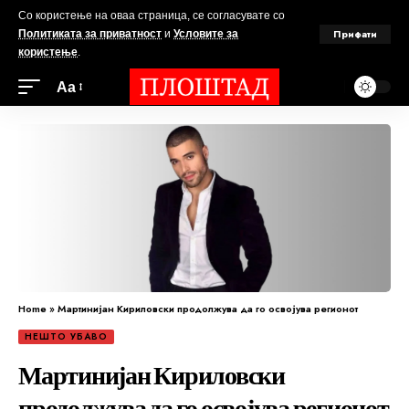
Со користење на оваа страница, се согласувате со
Прифати
Политиката за приватност
и
Условите за
користење
.
Аа
Home
»
Мартинијан Кириловски продолжува да го освојува регионот
НЕШТО УБАВО
Мартинијан Кириловски
продолжува да го освојува регионот