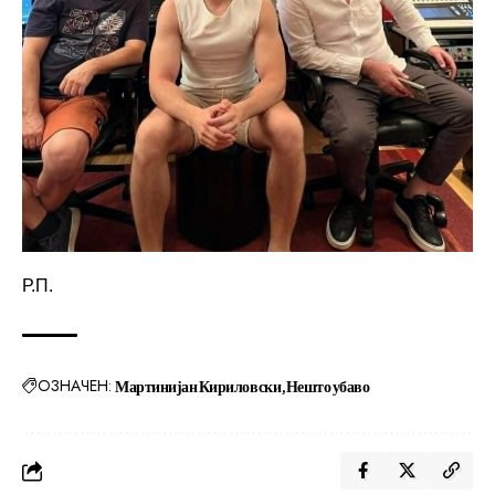
Р.П.
ОЗНАЧЕН:
Мартинијан Кириловски
Нешто убаво