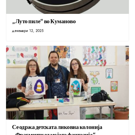
„Луто пиле“ во Куманово
декември 12, 2025
Се одржа детската ликовна колонија
„Фрагменти од мојата фантазија“