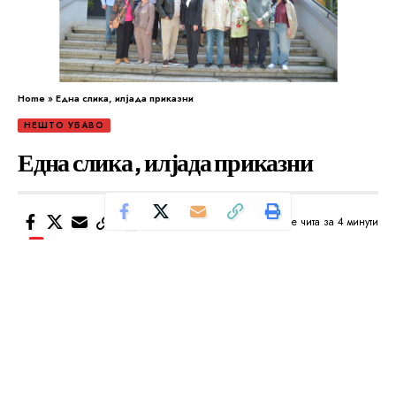
Home
»
Една слика, илјада приказни
НЕШТО УБАВО
Една слика, илјада приказни
Се чита за 4 минути
Од
Уредник
Објавено: мај 23, 2026
Генерациските средби — кога времето не нè
разделува, туку повторно нè спојува
Постојат средби што траат една вечер.
И постојат средби што го будат целиот еден живот.