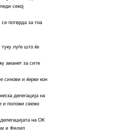
леди секој
 се потврда за тоа
 туку луѓе што ќе
ку аманет за сите
е синови и ќерки кон
неска делегација на
 и положи свежо
 делегацијата на ОК
ки и Филип