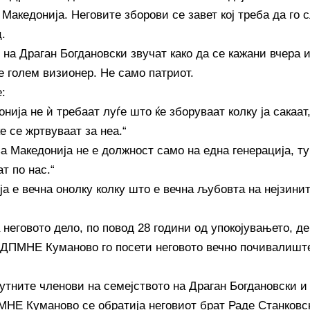
Македонија. Неговите зборови се завет кој треба да го с
.
на Драган Богдановски звучат како да се кажани вчера и
е голем визионер. Не само патриот.
:
нија не ѝ требаат луѓе што ќе зборуваат колку ја сакаат,
е се жртвуваат за неа.“
а Македонија не е должност само на една генерација, ту
т по нас.“
а е вечна онолку колку што е вечна љубовта на нејзинит
 неговото дело, по повод 28 години од упокојувањето, де
ПМНЕ Куманово го посети неговото вечно почивалиште
утните членови на семејството на Драган Богдановски и
Е Куманово се обратија неговиот брат Раде Станковс