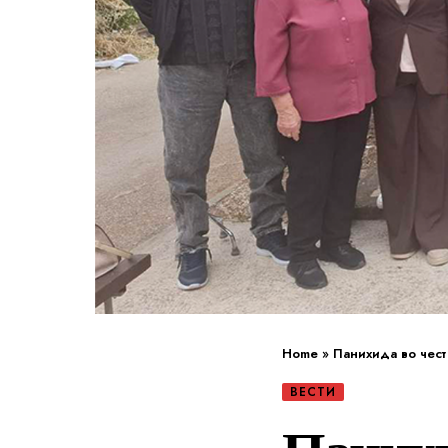
Home
»
Панихида во чест
ВЕСТИ