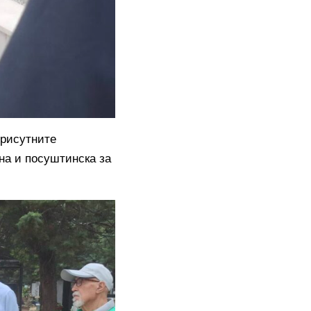
рисутните
на и посуштинска за