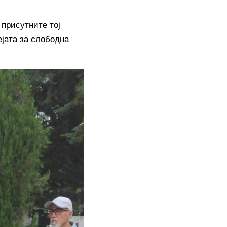
 присутните тој
ејата за слободна