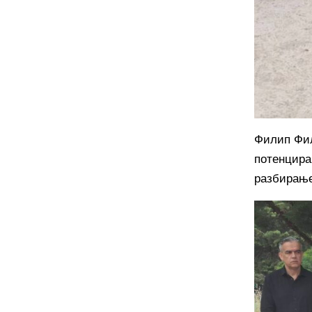
Филип Фил
потенцира
разбирање