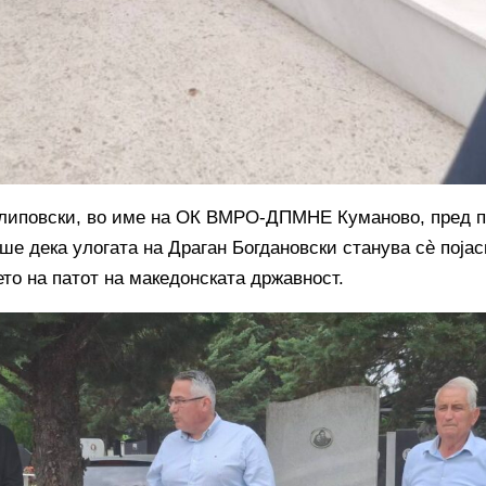
иповски, во име на ОК ВМРО-ДПМНЕ Куманово, пред п
ше дека улогата на Драган Богдановски станува сè појас
то на патот на македонската државност.