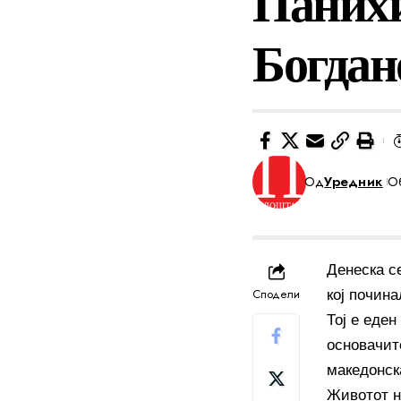
Панихи
Богдан
Од
Уредник
Об
Денеска с
Сподели
кој почина
Тој е еден
основачит
македонск
Животот н