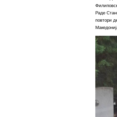
Филиповск
Раде Стан
повтори д
Македониј