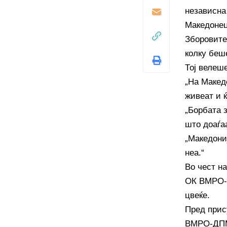
независна 
Македонец
Зборовите 
колку беш
Тој велеше
„На Македо
живеат и ќ
„Борбата з
што доаѓаа
„Македониј
неа.“
Во чест на
ОК ВМРО-Д
цвеќе.
Пред прис
ВМРО-ДПМН