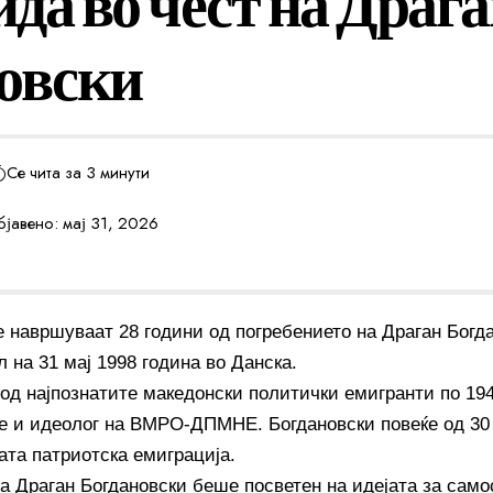
да во чест на Драг
овски
Се чита за 3 минути
јавено: мај 31, 2026
е навршуваат 28 години од погребението на Драган Богд
л на 31 мај 1998 година во Данска.
 од најпознатите македонски политички емигранти по 194
е и идеолог на ВМРО-ДПМНЕ. Богдановски повеќе од 30
ата патриотска емиграција.
а Драган Богдановски беше посветен на идејата за само