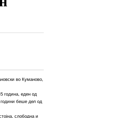
ан
ановски во Куманово,
5 година, еден од
 години беше дел од
стојна, слободна и