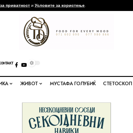
за приватност
и
Условите за користење
.
КОНТАКТ
ИКА
ЖИВОТ
МУСТАФА ГОЛУБИЌ
СТЕТОСКОП