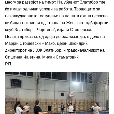
многу за развојот на тимот. На убавиот Златибор тие
ќе имаат одлични услови за работа. Трошоците за
неколкудневното гостување на нашата екипа целосно
ќе бидат покриени од страна на Женскиот одбојкарски
клуб Златибор – Чајетина“, изјави Стошевски.
Целата приказна, од идеја до реализација, е дело на
Марјан Стошевски – Мако, Дејан Шкондриќ,
директорот на ЖОК Златибор, и градоначалникот на
Општина Чајетина, Милан Стаматовиќ.
Р.П.