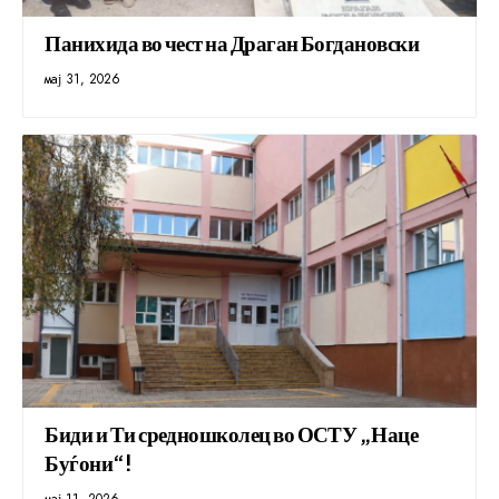
Панихида во чест на Драган Богдановски
мај 31, 2026
Биди и Ти средношколец во ОСТУ „Наце
Буѓони“!