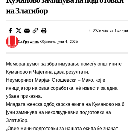
на Златибор
Се чита за 1 минути
Од
Уредник
Објавено: јуни 4, 2026
Меморандумот за збратимување помеѓу општините
Куманово и Чајетина дава резултати.
Неуморниот Марјан Стошевски – Мако, кој е
иницијатор на оваа соработка, нè извести за една
убава приказна.
Младата женска одбојкарска екипа на Куманово на 6
јуни заминува на неколкудневни подготовки на
Златибор.
„Овие мини-подготовки за нашата екипа ќе значат