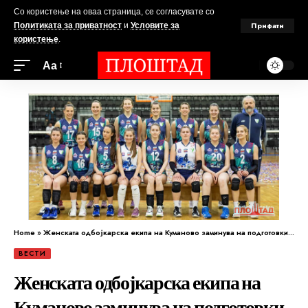
Со користење на оваа страница, се согласувате со
Прифати
Политиката за приватност
и
Условите за
користење
.
Аа
Home
»
Женската одбојкарска екипа на Куманово заминува на подготовки на Златибор
ВЕСТИ
Женската одбојкарска екипа на
Куманово заминува на подготовки