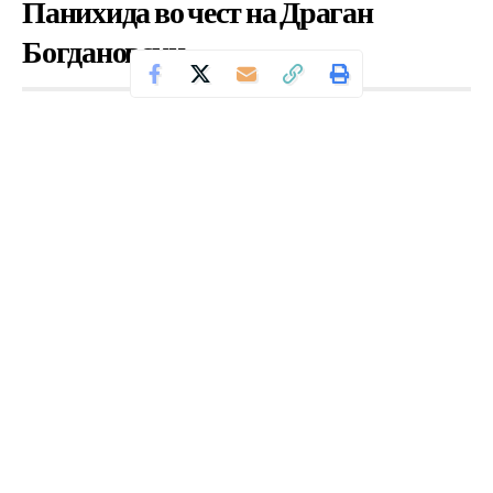
Панихида во чест на Драган
Богдановски
Се чита за 3 минути
Од
Уредник
Објавено: мај 31, 2026
Денеска се навршуваат 28 години од погребението на
Драган Богдановски во Куманово, кој починал на 31
мај 1998 година во Данска.
Тој е еден од најпознатите македонски политички
емигранти по 1945 година, еден од основачите и
идеолог на ВМРО-ДПМНЕ. Богдановски повеќе од 30
години беше дел од македонската патриотска
емиграција.
Животот на Драган Богдановски беше посветен на