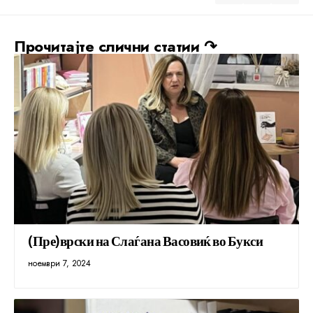
Прочитајте слични статии ↷
(Пре)врски на Слаѓана Васовиќ во Букси
ноември 7, 2024