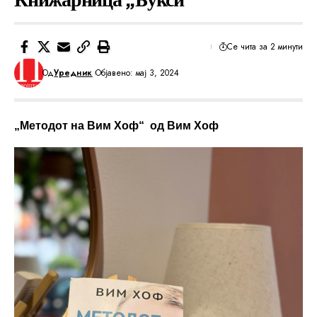
Се чита за 2 минути
Од
Уредник
Објавено: мај 3, 2024
„Методот на Вим Хоф“ од Вим Хоф