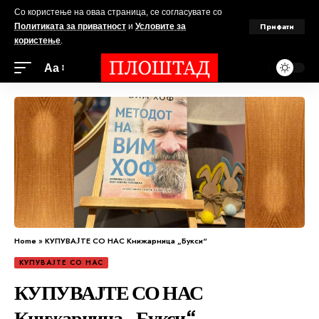
Со користење на оваа страница, се согласувате со
Прифати
Политиката за приватност
и
Условите за
користење
.
Аа
Home
»
КУПУВАЈТЕ СО НАС Книжарница „Букси“
КУПУВАЈТЕ СО НАС
КУПУВАЈТЕ СО НАС
Книжарница „Букси“