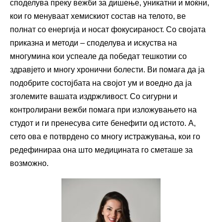
споделува преку вежби за дишење, уникатни и моќни,
кои го менуваат хемискиот состав на телото, ве
полнат со енергија и носат фокусираност. Со својата
приказна и методи – споделува и искуства на
многумина кои успеале да победат тешкотии со
здравјето и многу хронични болести. Ви помага да ја
подобрите состојбата на својот ум и воедно да ја
зголемите вашата издржливост. Со сигурни и
контролирани вежби помага при изложувањето на
студот и ги пренесува сите бенефити од истото. А,
сето ова е потврдено со многу истражувања, кои го
редефинираа она што медицината го сметаше за
возможно.