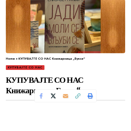
Home
»
КУПУВАЈТЕ СО НАС Книжарница „Букси“
КУПУВАЈТЕ СО НАС
КУПУВАЈТЕ СО НАС
Книжарница „Букси“
Се чита за 2 минути
Од
Уредник
Објавено: април 26, 2024