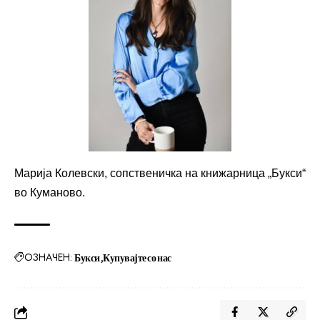
Марија Колевски, сопственичка на книжарница „Букси“
во Куманово.
ОЗНАЧЕН:
Букси
Купувајте со нас