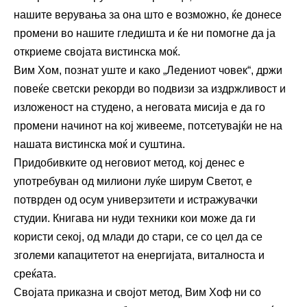
нашите верувања за она што е возможно, ќе донесе
промени во нашите гледишта и ќе ни помогне да ја
откриеме својата вистинска моќ.
Вим Хом, познат уште и како „Ледениот човек“, држи
повеќе светски рекорди во подвизи за издржливост и
изложеност на студено, а неговата мисија е да го
промени начинот на кој живееме, потсетувајќи не на
нашата вистинска моќ и суштина.
Придобивките од неговиот метод, кој денес е
употребуван од милиони луќе ширум Светот, е
потврден од осум универзитети и истражувачки
студии. Книгава ни нуди техники кои може да ги
користи секој, од млади до стари, се со цел да се
зголеми капацитетот на енергијата, виталноста и
среќата.
Својата приказна и својот метод, Вим Хоф ни со