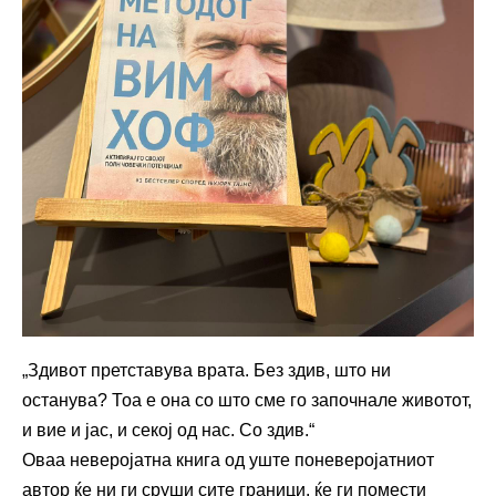
„Здивот претставува врата. Без здив, што ни
останува? Тоа е она со што сме го започнале животот,
и вие и јас, и секој од нас. Со здив.“
Оваа неверојатна книга од уште поневеројатниот
автор ќе ни ги сруши сите граници, ќе ги помести