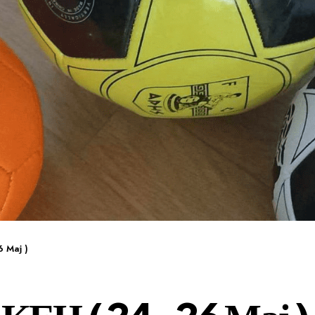
 Мај )