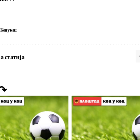
Кец у кец
а статија
 ↷