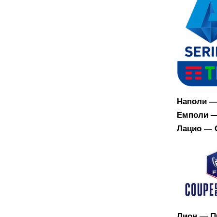
Наполи —
Емполи —
Лацио — 
Лион — П