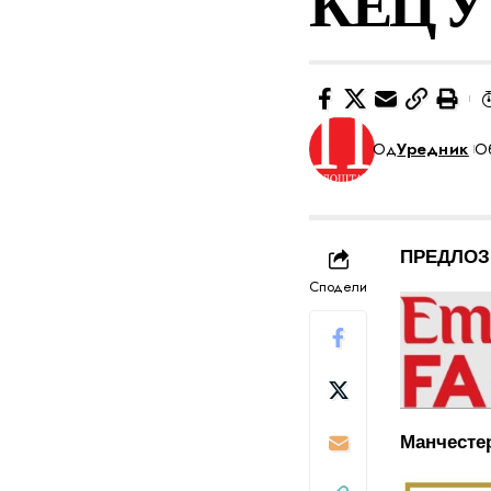
КЕЦ У 
Од
Уредник
Об
ПРЕДЛОЗ
Сподели
Манчестер