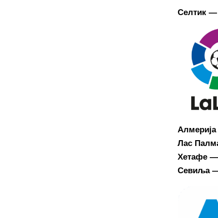
Селтик — 
Алмерија
Лас Палм
Хетафе —
Севиља —