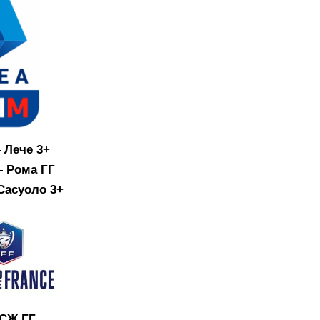
 Лече 3+
 Рома ГГ
Сасуоло 3+
СЖ ГГ