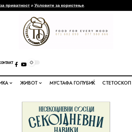
за приватност
и
Условите за користење
.
КОНТАКТ
ИКА
ЖИВОТ
МУСТАФА ГОЛУБИЌ
СТЕТОСКОП