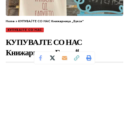
Home
»
КУПУВАЈТЕ СО НАС Книжарница „Букси“
КУПУВАЈТЕ СО НАС
КУПУВАЈТЕ СО НАС
Книжарница „Букси“
Се чита за 2 минути
Од
Уредник
Објавено: мај 17, 2024
„Приказни од кафулето“ од Тошиказу Кавагучи