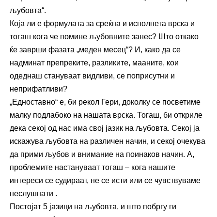
љубовта“.
Која ли е формулата за среќна и исполнета врска и
тогаш кога че помине љубовните занес? Што откако
ќе заврши фазата „меден месец“? И, како да се
надминат препреките, разликите, мааните, кои
одеднаш стануваат видливи, се поприсутни и
неприфатливи?
„Едноставно“ е, би рекол Гери, доколку се посветиме
малку подлабоко на нашата врска. Тогаш, би откриле
дека секој од нас има свој јазик на љубовта. Секој ја
искажува љубовта на различен начин, и секој очекува
да прими љубов и внимание на поинаков начин. А,
проблемите настануваат тогаш – кога нашите
интереси се судираат, не се исти или се чувствуваме
неслушнати .
Постојат 5 јазици на љубовта, и што побргу ги