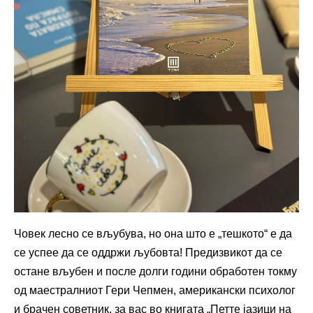
Човек лесно се вљубува, но она што е „тешкото“ е да
се успее да се оддржи љубовта! Предизвикот да се
остане вљубен и после долги години обработен токму
од маестралниот Гери Чепмен, американски психолог
и брачен советник, за вас во книгата „Петте јазици на