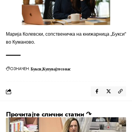
Марија Колевски, сопственичка на книжарница „Букси“
во Куманово.
ОЗНАЧЕН:
Букси
Купувајте со нас
Прочитајте слични статии ↷