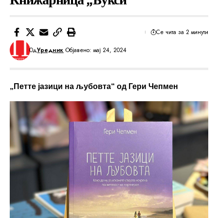
Се чита за 2 минути
Од
Уредник
Објавено: мај 24, 2024
„Петте јазици на љубовта“ од Гери Чепмен