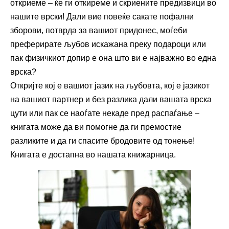
откриеме – ќе ги откиреме и скриените предизвици во
нашите врски! Дали вие повеќе сакате пофални
зборови, потврда за вашиот придонес, моѓеби
преферирате љубов искажана преку подароци или
пак физичкиот допир е она што ви е најважно во една
врска?
Откријте кој е вашиот јазик на љубовта, кој е јазикот
на вашиот партнер и без разлика дали вашата врска
цути или пак се наоѓате некаде пред распаѓање –
книгата може да ви помогне да ги премостие
разликите и да ги спасите бродовите од тонење!
Книгата е достапна во нашата книжарница.