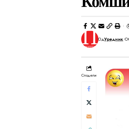
Комши
Од
Уредник
Об
Сподели