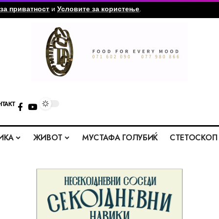
за приватност
и
Условите за користење
.
НТАКТ
ИКА
ЖИВОТ
МУСТАФА ГОЛУБИЌ
СТЕТОСКОП