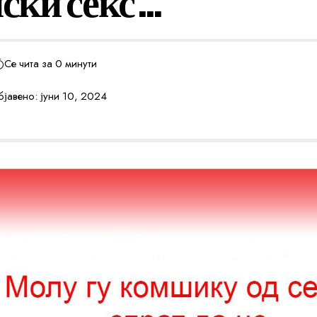
ски секс…
Се чита за 0 минути
јавено: јуни 10, 2024