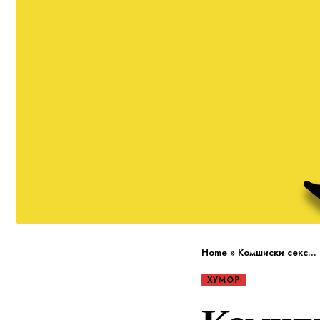
Home
»
Комшиски секс…
ХУМОР