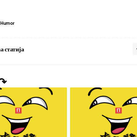
Humor
а статија
 ↷