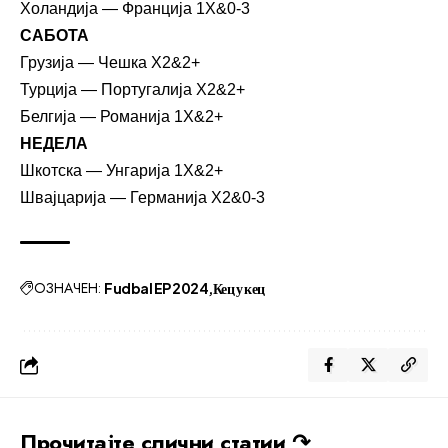
Холандија — Франција 1X&0-3
САБОТА
Грузија — Чешка X2&2+
Турција — Португалија X2&2+
Белгија — Романија 1X&2+
НЕДЕЛА
Шкотска — Унгарија 1X&2+
Швајцарија — Германија X2&0-3
ОЗНАЧЕН:
Fudbal EP 2024
Кец у кец
Прочитајте слични статии ↷