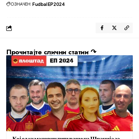
ОЗНАЧЕН:
Fudbal EP 2024
Прочитајте слични статии ↷
Кој од кумановци типуваше на Шпанија за