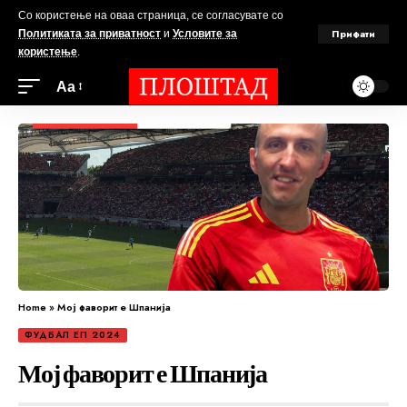
Со користење на оваа страница, се согласувате со
Прифати
Политиката за приватност
и
Условите за
користење
.
Аа
Home
»
Мој фаворит е Шпанија
ФУДБАЛ ЕП 2024
Мој фаворит е Шпанија