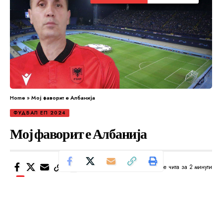
Home
»
Мој фаворит е Албанија
ФУДБАЛ ЕП 2024
Мој фаворит е Албанија
Се чита за 2 минути
Од
Уредник
Објавено: јуни 25, 2024