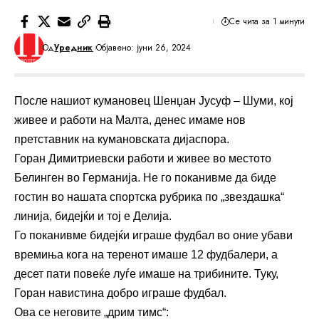
Се чита за 1 минути
Од
Уредник
Објавено: јуни 26, 2024
После нашиот кумановец Шенџан Јусуф – Шуми, кој
живее и работи на Малта, денес имаме нов
претставник на кумановската дијаспора.
Горан Димитриевски работи и живее во местото
Белинген во Германија. Не го поканивме да биде
гостин во нашата спортска рубрика по „звездашка“
линија, бидејќи и тој е Делија.
Го поканивме бидејќи играше фудбал во оние убави
времиња кога на теренот имаше 12 фудбалери, а
десет пати повеќе луѓе имаше на трибините. Туку,
Горан навистина добро играше фудбал.
Ова се неговите „дрим тимс“: