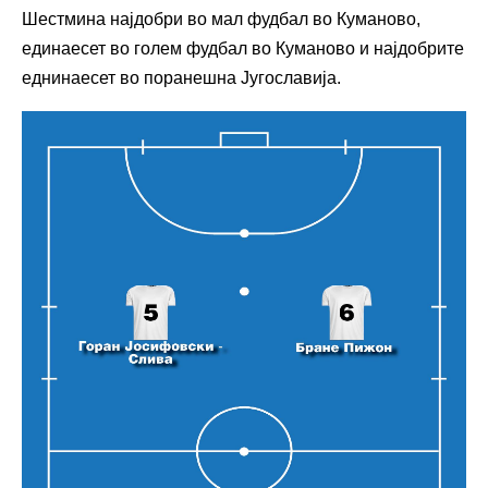
Шестмина најдобри во мал фудбал во Куманово,
единаесет во голем фудбал во Куманово и најдобрите
еднинаесет во поранешна Југославија.