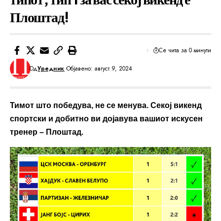
Плоштад!
Се чита за 0 минути
Од
Уредник
Објавено: август 9, 2024
Тимот што победува, не се менува. Секој викенд
спортски и добитно ви дојавува вашиот искусен
тренер – Плоштад.