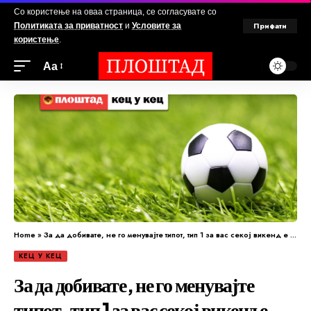
Со користење на оваа страница, се согласувате со
Прифати
Политиката за приватност
и
Условите за
користење
.
Аа
Home
»
За да добивате, не го менувајте типот, тип 1 за вас секој викенд е Плоштад!
КЕЦ У КЕЦ
За да добивате, не го менувајте
типот, тип 1 за вас секој викенд е