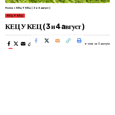
Home
»
КЕЦ У КЕЦ ( 3 и 4 aвгуст )
КЕЦ У КЕЦ
КЕЦ У КЕЦ ( 3 и 4 aвгуст )
Се чита за 0 минути
Од
Уредник
Објавено: август 3, 2024
Наши предлози за овој викенд
САБОТА