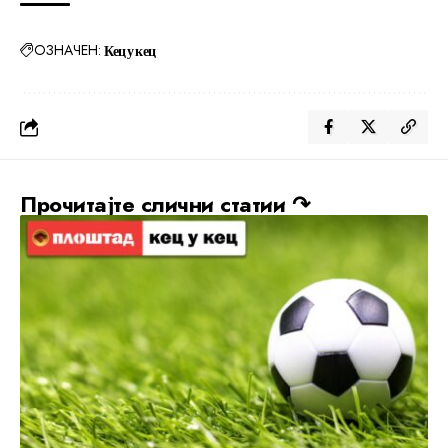
ОЗНАЧЕН:
Кец у кец
Прочитајте слични статии ↷