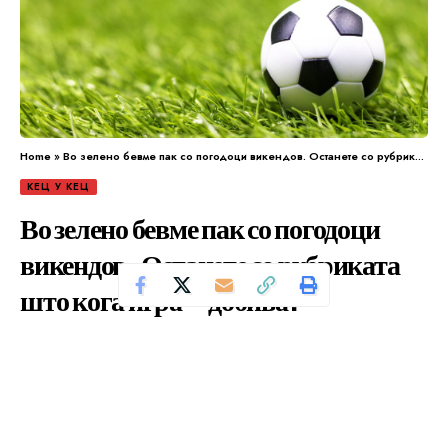
Home
»
Во зелено бевме пак со погодоци викендов. Останете со рубриката што кога игра – добива!
КЕЦ У КЕЦ
Во зелено бевме пак со погодоци
викендов. Останете со рубриката
што кога игра – добива!
Се чита за 0 минути
Од
Уредник
Објавено: септември 16, 2024