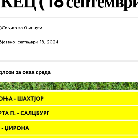
КЕЦ ( 18 септемвр
Се чита за 0 минути
јавено: септември 18, 2024
лози за оваа среда