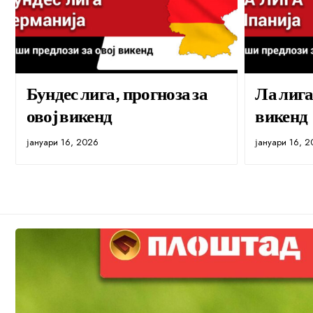
Бундес лига, прогноза за
Ла лига
овој викенд
викенд
јануари 16, 2026
јануари 16, 