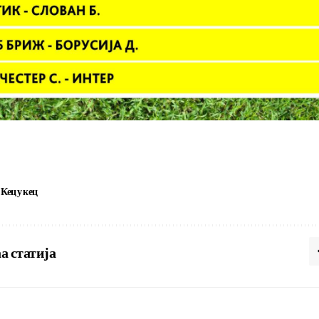
Кец у кец
а статија