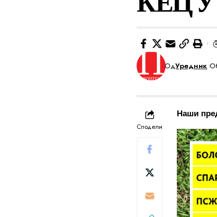
КЕЦ У 
Од
Уредник
Об
Наши пред
Сподели