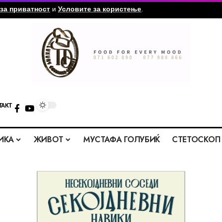
за приватност
и
Условите за користење
.
ТАКТ
ИКА
ЖИВОТ
МУСТАФА ГОЛУБИЌ
СТЕТОСКОП