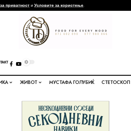
за приватност
и
Условите за користење
.
ТАКТ
ИКА
ЖИВОТ
МУСТАФА ГОЛУБИЌ
СТЕТОСКОП