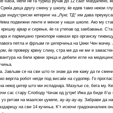
е баба, нели не га туриш ручак до 12 саат Магдалено, ќ
. Среќа деца другу смену у школу, ќе едев тамо некои глу
уде индустриски кетеринг на „Лукс ТД“ им дава преукуса
Нема подвижни ленте и мензе у наши школе. Ако му ста
 кришку ајвар и сирење, ќе га утепав од заебавање. С’га
нара и пармиџано триколоре намази врз органску тиквицу
лавога петла и фрљам ги џигерчиња на Џеки Чен мачку. 
ом, ќе проверу крвну слику, стра ме да не ми е замастена
авантура на бели крвни зрнца и дебели игле на медици
тчиња.
а. Јављам се на сви што ги знам да им кажу да ги смени
ко вергла робот негде под висаќи на судопер. Го прогла
на некој џигер што ми испаднаја. Мазуљи се, бега му. К
 брчи сас стару Слободу Чачак од јутре! Има да биде б’
, уз ритам на маалски џукеле, ау-ау-ау-ау. Забрави да н
аздарицу на сви 14 кучиња. К’т искочи градоначалник он