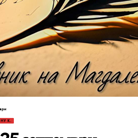
ври
НУ К.