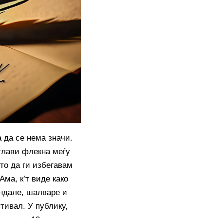
 да се нема значи.
глави флекна меѓу
то да ги избегавам
ма, к’т виде како
андале, шалваре и
ивал. У публику,