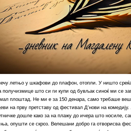
лечу летњо у шкафови до плафон, отопли. У ништо среќа
а получизмице што си ги купи од бувљак синоќ ми се за
 мал плоштад. Не ми е за 150 денара, само требаше веш
ви на прву претставу од фестивал Д’нови на комедију. А
етничке дошле како за на плажу до ичера што носиле, с
а, опушти се скроз. Велешани добро га отворисва фест