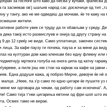
обран за госпоѓе што како да бесва у купаќи, фалесва д
 га засмевав ов’ј шаљив народ сас доскочице од тип „та
ину у тангу, ако не ме одведеш да мочкам, ќе те кажу на
есмешни жители.
ативни работе увек се труду да ги обављам у среду. Дем
а дека такој исто размислуев и онија од другу страну н
д 9 до 12 среќу не виде. Само уплатнице, закочен систе
 лица. За кафе паузу ги почека, пауза и за мене да вид
улаз на културан дом како кленѕам без едну флекну или 
подметнују мртвога голуба на онога џипа од катну гаражу
ѓувреме, а пиле још им стои на кајмак на кафе на јавн
иев. Една додуше кажа, ај побрзо Мирче, девојче ќе нè о
 малце. „Неее, па з’р само по едно цигаре ќе пушите уз 
 мене ми одговара да чекам, од работу сам искочена“. А
бле! Само тија т’нки цигариња евтини од фри-шоп што и
ста. Осмех тамо не вирае.