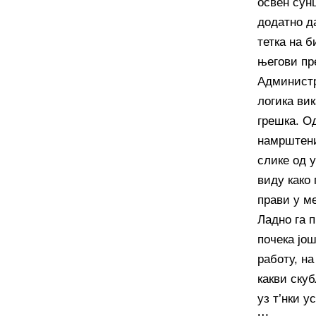
освен сунц
додатно да
тетка на б
његови пр
Администр
логика вик
грешка. О
намрштени
слике од 
виду како 
прави у ме
Ладно га п
почека још
работу, на
какви ску
уз т’нки у