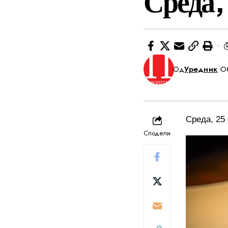
Среда,
Од
Уредник
Об
Среда, 25
Сподели