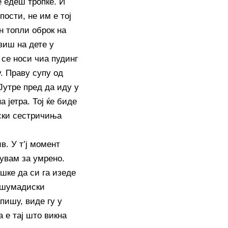
е едеш тропке. И
пости, не им е тој
н топли оброк на
виш на дете у
 се носи чиа пудинг
. Праву супу од
Јутре пред да иду у
 јетра. Тој ќе биде
нски сестричиња
в. У т’ј момент
сувам за умрено.
ешке да си га изеде
ш шумадиски
апишу, виде гу у
а е тај што викна