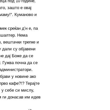
еца под 10 године,
то, зашто е овај
 маму!“. Куманово и
ек среќан д’н е, па
а шалтер. Нема
м, вештачки трепке и
у дали су објавени
не дај Боже да се
. Гужва почна да се
и администратори.
бјави у новине ако
прво кафе?!? Терајте
, у себе си мислу,
м ги донасав им идев