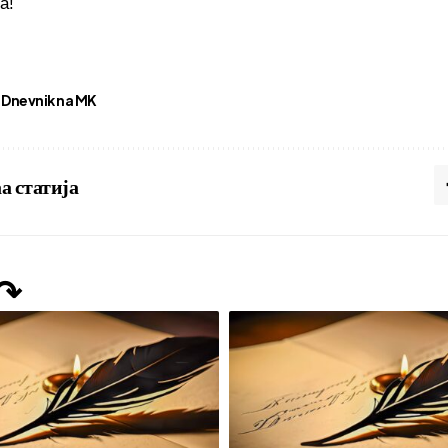
а!
Dnevnik na MK
а статија
 ↷