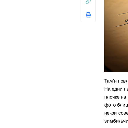
Там’н пов
На едни п
плочке на
фото блице
некои сов
ѕимбиљчињ