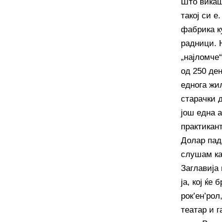
Што викаш
такој си е
фабрика к
радници. 
„најломче“
од 250 де
еднога жи
старачки д
још една 
практикан
Долар пад
слушам ка
Заглавија 
ја, кој ќе
рок’ен’рол
театар и г