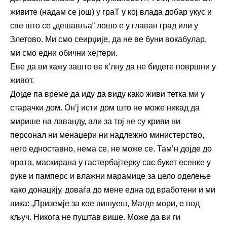
живите (надам се још) у граТ у кој влада добар укус и
све што се „дешавља“ лошо е у главан град или у
Злетово. Ми смо сеирџије, да не ве буни вокабулар,
ми смо едни обични хејтери.
Еве да ви кажу зашто ве к’лну да не бидете површни у
живот.
Дојде па време да иду да виду како живи тетка ми у
старачки дом. Он’ј исти дом што не може никад да
мирише на лаванду, али за тој не су криви ни
персонал ни менаџери ни надлежно министерство,
него едноставно, нема се, не може се. Там’н дојде до
врата, маскирана у гастербајтерку сас букет есенке у
руке и памперс и влажни марамице за цело оделење
како донацију, доваѓа до мене една од вработени и ми
вика: „Приземје за кое пишуеш, Магде мори, е под
кључ. Никога не пуштав више. Може да ви ги