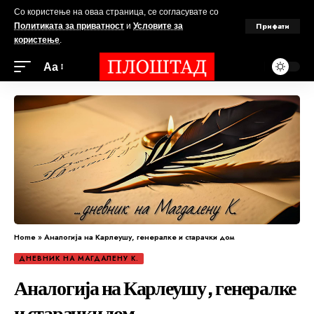
Со користење на оваа страница, се согласувате со
Прифати
Политиката за приватност
и
Условите за
користење
.
Аа
Home
»
Аналогија на Карлеушу, генералке и старачки дом
ДНЕВНИК НА МАГДАЛЕНУ К.
Аналогија на Карлеушу, генералке
и старачки дом