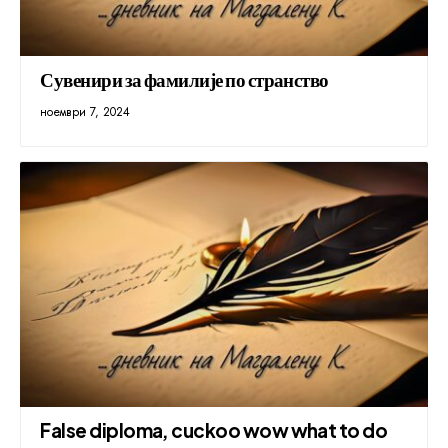
Сувенири за фамилије по странство
ноември 7, 2024
False diploma, cuckoo wow what to do