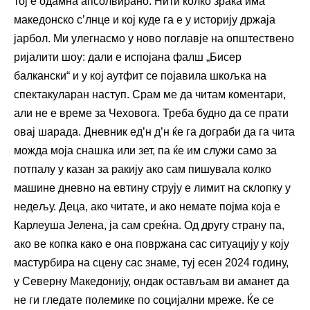
тој е одамна апсолвирано. Нити колко зрака има
македонско с’лнце и кој куде га е у историју држаја
јарбол. Ми улегнасмо у ново поглавје на општествено
ријалити шоу: дали е испојана фалш „Бисер
балкански“ и у кој аутфит се појавила шкољка на
спектакуларан наступ. Срам ме да читам коментари,
али не е време за Чеховога. Треба будно да се прати
овај шарада. Дневник ед’н д’н ќе га дограби да га чита
можда моја снашка или зет, па ќе им служи само за
потпалу у казан за ракију ако сам пишувала колко
машине дневно на евтину струју е лимит на склопку у
недељу. Деца, ако читате, и ако немате појма која е
Карлеуша Јелена, ја сам среќна. Од другу страну па,
ако ве копка како е она повржана сас ситуацију у коју
мастурбира на сцену сас знаме, туј есен 2024 годину,
у Северну Македонију, ондак остављам ви аманет да
не ги гледате полемике по социјални мреже. Ќе се