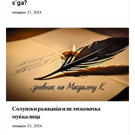
s’ga?
октомври 31, 2024
Солунски ражњиќи или лесковачка
муќкалица
октомври 23, 2024