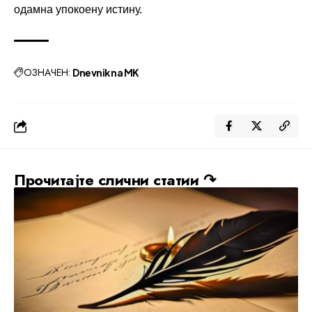
одамна упокоену истину.
ОЗНАЧЕН:
Dnevnik na MK
Прочитајте слични статии ↷