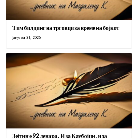
Тим билдинг на трговци за време на бојкот
јануари 31, 2025
Зејтин е 92 денара. И за Каубојци, и за