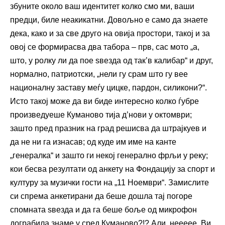
збуните около ваш идентитет колко смо ми, ваши
предци, биле неакикатни. Довољно е само да знаете
дека, како и за све друго на овија простори, такој и за
овој се формирасва два табора – прв, сас мото „а,
што, у ролку ли да пое ѕвезда од так’в калибар“ и друг,
нормално, патриотски, „нели гу срам што гу вее
националну заставу меѓу цицке, пардон, силикони?“.
Исто такој може да ви биде интересно колко ѓубре
произведуеше Куманово тија д’нови у октомври;
зашто пред празник на град решисва да штрајкуев и
да не ни га изнасав; од куде им име на канте
„генералка“ и зашто ги некој генерално фрљи у реку;
кои бесва резултати од анкету на Фондацију за спорт и
културу за музички гости на „11 Ноември“. Замислите
си спрема анкетирани да беше дошла тај погоре
спомната ѕвезда и да га беше боље од микрофон
дограбила знаме у сред Куманово?!? Али, неееее. Ви