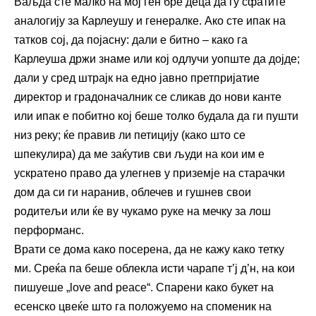
Ваљда сте малко на мој ген бре деца да гу сфатите
аналогију за Карлеушу и генералке. Ако сте ипак на
татков сој, да појасну: дали е битно – како га
Карлеуша држи знаме или кој одлучи уопште да дојде;
дали у сред штрајк на едно јавно претпријатие
директор и градоначалник се сликав до нови канте
или ипак е побитно кој беше толко будала да ги пушти
низ реку; ќе правив ли петицију (како што се
шпекулира) да ме заќутив сви људи на кои им е
ускратено право да улегнев у приземје на старачки
дом да си ги наранив, облечев и гушнев свои
родитељи или ќе ву чукамо руке на мечку за лош
перформанс.
Врати се дома како посерена, да не кажу како тетку
ми. Среќа па беше облекла исти чарапе т’ј д’н, на кои
пишуеше „love and peace“. Спарени како букет на
есенско цвеќе што га положуемо на споменик на