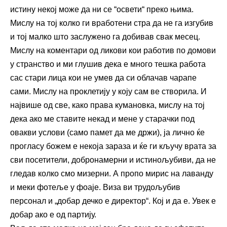
истину некој може да ни се “освети“ преко њима.
Мислу на тој колко ги вработени стра да не га изгубив
и тој малко што заслужено га добивав свак месец.
Мислу на коментари од ликови кои работив по домови
у странство и ми глушив дека е много тешка работа
сас стари лица кои не умев да си облачав чарапе
сами. Мислу на проклетију у коју сам ве створила. И
највише од све, како права кумановка, мислу на тој
дека ако ме ставите некад и мене у старачки под
овакви услови (само памет да ме држи), ја лично ќе
прогласу божем е некоја зараза и ќе ги кључу врата за
сви посетители, добронамерни и истинољубиви, да не
гледав колко смо мизерни. А пропо мирис на лаванду
и меки фотеље у фоаје. Виза ви трудољубив
персонал и „добар дечко е директор“. Кој и да е. Увек е
добар ако е од партију.