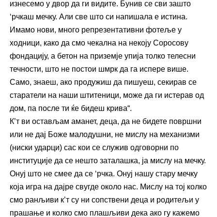
изнесемо у двор да ги видите. Бунив се сви зашто
‘рчкаш мечку. Али све што си напишала е истина.
Имамо нови, много репрезентативни фотеље у
ходници, како да смо чекална на некоју Соросову
фондацију, а бетон на приземје упија толко телесни
течности, што не постои шмрк да га испере више.
Само, знаеш, ако продужиш да пишуеш, секирав се
старатели на наши штитеници, може да ги истерав од
дом, па после ти ќе бидеш крива“.
К’т ви остављам аманет, деца, да не бидете површни
или не дај Боже малодушни, не мислу на механизми
(ниски ударци) сас кои се служив одговорни по
институције да се нешто заталашка, ја мислу на мечку.
Онуј што не смее да се ‘рчка. Онуј нашу стару мечку
која игра на дајре свугде около нас. Мислу на тој колко
смо ранљиви к’т су ни сопствени деца и родитељи у
прашање и колко смо плашљиви дека ако гу кажемо