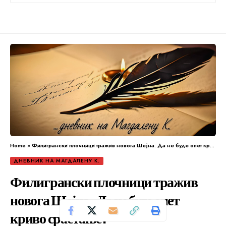
Home
»
Филигрански плочници тражив новога Шејна. Да не буде опет криво срастање.
ДНЕВНИК НА МАГДАЛЕНУ К.
Филигрански плочници тражив
новога Шејна. Да не буде опет
криво срастање.