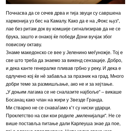
Почнасва да се сечев дрва и тија звуци су савршена
хармонија уз бес на Камалу. Како да е на „Фокс њуз“,
лае без ритам док ву комшије сигнализирав да не се
брука, зашто и онакој ќе победи Дони вучјак због
повисоку октаву.
Знаме македонско се вее у Јеленино меѓуножје. Тој е
све што треба да знаемо за викенд сензације. Добро,
и дека канте генералке пливав грбно у реку. И дека е
одлучено кој ќе нè забавља за празник на град. Много
добри теме за размишљање, ако не и за хејтање.
„У доњим лагама се не сналазите најбоље“ – викаше
Босанац како члан на жири у Звезде Гранда.
Ми стварно не се снаваѓамо к’т су ниски ударци.
Проклетство на сви кои родиле „миленијалци“. Не се
више поставља питање дали Карлеуша знае да пое,