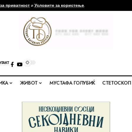
за приватност
и
Условите за користење
.
НТАКТ
ИКА
ЖИВОТ
МУСТАФА ГОЛУБИЌ
СТЕТОСКОП