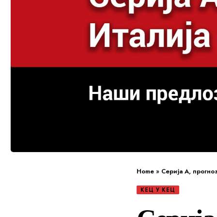
Home
»
Серија А, прогно
КЕЦ У КЕЦ