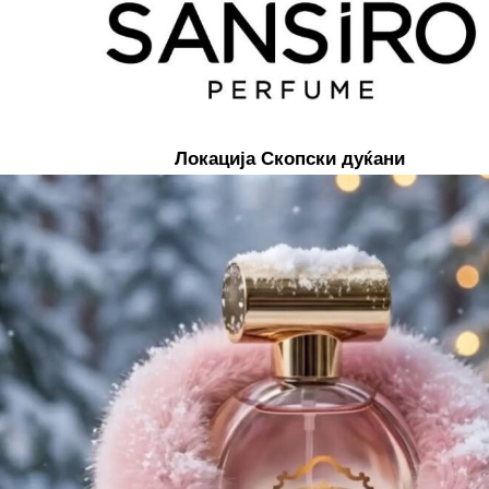
Локација Скопски дуќани