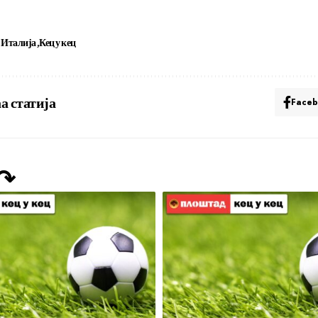
Италија
Кец у кец
а статија
Face
 ↷