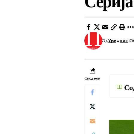
Серија 
Од
Уредник
Об
Сподели
Со