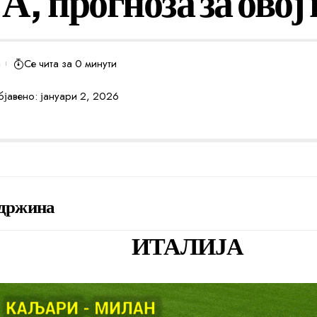
А, прогноза за овој
Се чита за 0 минути
јавено: јануари 2, 2026
држина
ИТАЛИЈА