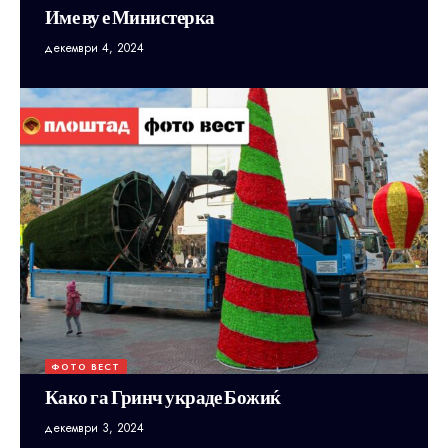
Име ву е Министерка
декември 4, 2024
ФОТО ВЕСТ
Како га Гринч украде Божиќ
декември 3, 2024