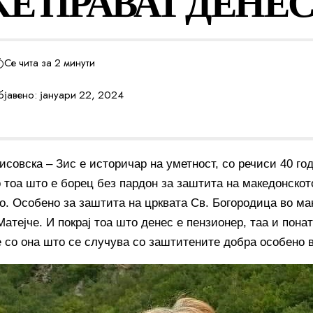
Е ПРАВАТ ДЕНЕ
Се чита за 2 минути
јавено: јануари 22, 2024
совска – Зис е историчар на уметност, со речиси 40 год
о тоа што е борец без пардон за заштита на македонскот
о. Особено за заштита на црквата Св. Богородица во ма
атејче. И покрај тоа што денес е пензионер, таа и пона
е со она што се случува со заштитените добра особено в