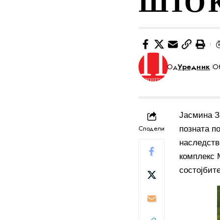
ШТО Ќ
Од
Уредник
Об
Јасмина Зи
Сподели
позната п
наследств
комплекс М
состојбит