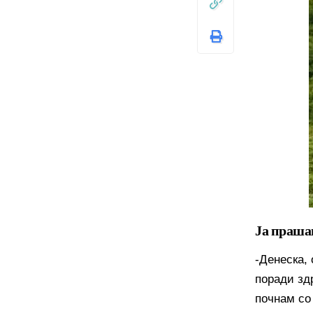
Ја праша
-Денеска, 
поради зд
почнам со