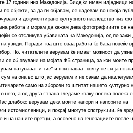
те 17 години низ Македонија. Бидејќи имам илјадници на
 по објекти, за да ги објавам, се надевам во некоја публ
очувано и документирано културното наследство низ фо
мна работа и морам да кажам дека фотографииите се н
ејќи се отсликува убавината на Македонија, од пејзажи 
 на увиди. Поради тоа што оваа работа ќе бара повеќе в
збор. Но, читателите верувам ќе имаат можност да ужив
и се објавувани на мојата ФБ страница, за кои моите пр
увам патувааат и тие” и признаваат колку не си ја позна
 сум на она во што јас верувам и не сакам да навлегув
итичарите само на зборови го штитат нашето културно н
со него, а од друга страна гледаме колку полека полека с
 Јас длабоко верувам дека моите напори и напорите на
еги истомисленици, и покрај многуте опструкции, ќе вро
е и на нашите претци, а особено на генерациите после н