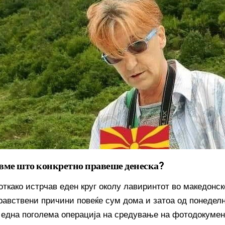
вме што конкретно правеше денеска?
откако истрчав еден круг околу лавиринтот во македонск
равствени причини повеќе сум дома и затоа од понедел
 една поголема операција на средување на фотодокумен