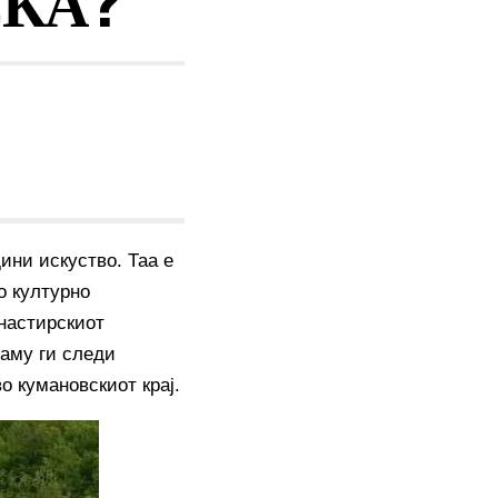
СКА?
ини искуство. Таа е
о културно
настирскиот
таму ги следи
о кумановскиот крај.