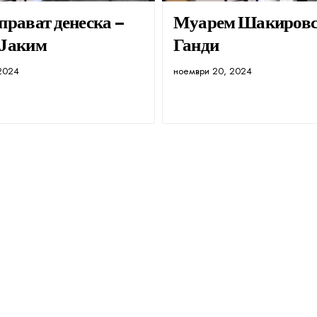
прават денеска –
Муарем Шакиров
 Јаким
Ганди
2024
ноември 20, 2024