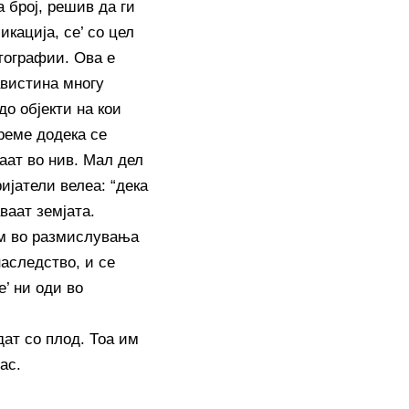
 број, решив да ги
икација, се’ со цел
тографии. Ова е
авистина многу
до објекти на кои
реме додека се
аат во нив. Мал дел
ијатели велеа: “дека
ваат земјата.
ам во размислувања
аследство, и се
е’ ни оди во
дат со плод. Тоа им
ас.