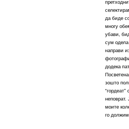
претходни
селектирам
да биде с
многу обе
убави, бид
сум одела
направи и
фотографи
додека пат
Посветена
зошто пол
“гордеат” 
неповрат.
моите кол
го должим