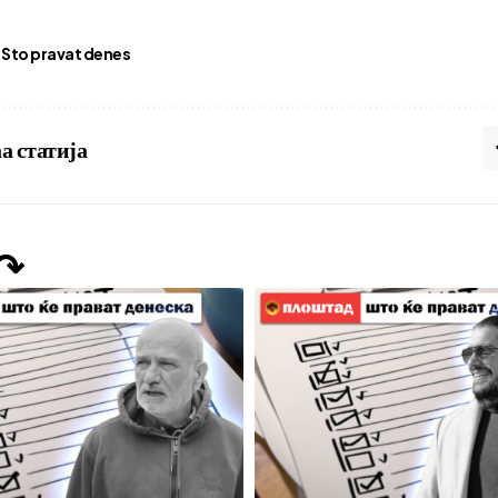
Sto pravat denes
а статија
 ↷