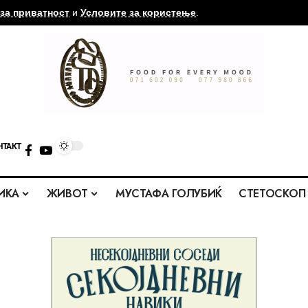
за приватност
и
Условите за користење
.
НТАКТ
ИКА
ЖИВОТ
МУСТАФА ГОЛУБИЌ
СТЕТОСКОП