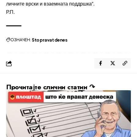
личните врски и взаемната поддршка“.
Р.П.
ОЗНАЧЕН:
Sto pravat denes
Прочитајте слични статии ↷