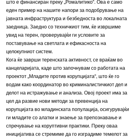
што е финансиран преку „Ромалитико“. Ова е само
еден пример на нашите напори за подобрување на
јавната инфраструктура и безбедноста во локалната
заедница. Заедно со техничкиот тим, ќе извршиме
увид на терен, проверувајќи ги условите за
поставување на светлата и ефикасноста на
целокупниот систем.
Кога ќе заврши теренската активност, се враќам во
канцеларијата, каде што започнувам со работата на
проектот „Младите против корупцијата“, што ќе го
водам како координатор во криминалистичкиот дел и
делот на истражување и анализа. Овој проект има за
цел да развие нови методи за превенција на
корупцијата во младинската популација, осигурувајќи
ги младите со алатки и знаење за препознавање и
спречување на коруптивни практики. Преку оваа
иницијатива се стремиме да го изградиме темелот за