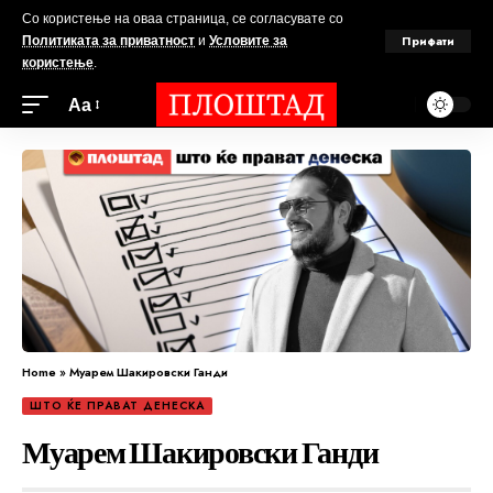
Со користење на оваа страница, се согласувате со
Прифати
Политиката за приватност
и
Условите за
користење
.
Аа
Home
»
Муарем Шакировски Ганди
ШТО ЌЕ ПРАВАТ ДЕНЕСКА
Муарем Шакировски Ганди