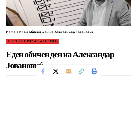
Home
»
Еден обичен ден на Александар Јовановиќ
ШТО ЌЕ ПРАВАТ ДЕНЕСКА
Еден обичен ден на Александар
Јовановиќ
Се чита за 3 минути
Од
Уредник
Објавено: ноември 1, 2024