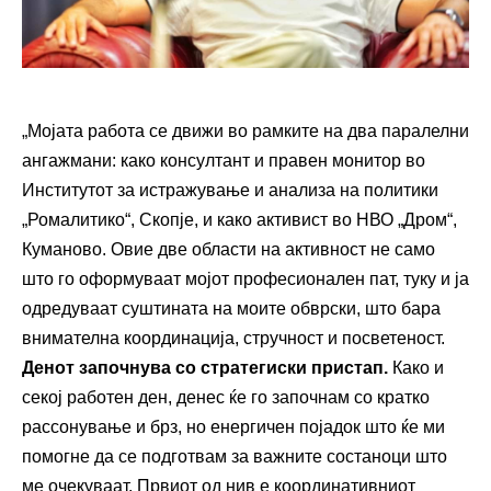
„Мојата работа се движи во рамките на два паралелни
ангажмани: како консултант и правен монитор во
Институтот за истражување и анализа на политики
„Ромалитико“, Скопје, и како активист во НВО „Дром“,
Куманово. Овие две области на активност не само
што го оформуваат мојот професионален пат, туку и ја
одредуваат суштината на моите обврски, што бара
внимателна координација, стручност и посветеност.
Денот започнува со стратегиски пристап
.
Како и
секој работен ден, денес ќе го започнам со кратко
рассонување и брз, но енергичен појадок што ќе ми
помогне да се подготвам за важните состаноци што
ме очекуваат. Првиот од нив е координативниот