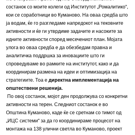
состанок со моите колеги од Институтот „Ромалитико“,
кои се соработници во Куманово. На оваа средба што
ја водам, ќе го разгледаме напредокот на тековните
активности и ќе ги утврдиме задачите и насоките за
идните активности според месечениот план. Мојата
улога во оваа средба е да обезбедам правна и
аналитичка поддршка за иновациите што ги
спроведуваме во рамките на институтот, како и да
координирам размена на идеи и оптимизација на
стратегиите. Тоа е
директна имплементација на
општествени решенија.
По овој состанок, мојот ден продолжува со конкретни
активности на терен. Следниот состанок е во
Општина Куманово, каде ќе се сретнам со тимот од
„ИЦС системи“ за да го координираме процесот на
монтажа на 138 улични светла во Куманово, проект