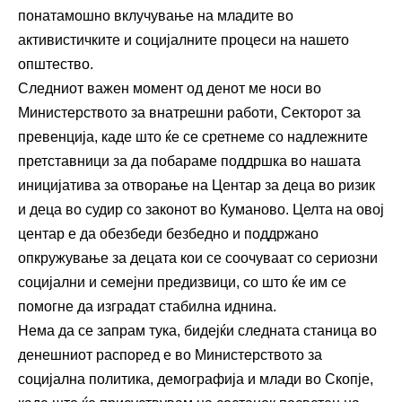
понатамошно вклучување на младите во
активистичките и социјалните процеси на нашето
општество.
Следниот важен момент од денот ме носи во
Министерството за внатрешни работи, Секторот за
превенција, каде што ќе се сретнеме со надлежните
претставници за да побараме поддршка во нашата
иницијатива за отворање на Центар за деца во ризик
и деца во судир со законот во Куманово. Целта на овој
центар е да обезбеди безбедно и поддржано
опкружување за децата кои се соочуваат со сериозни
социјални и семејни предизвици, со што ќе им се
помогне да изградат стабилна иднина.
Нема да се запрам тука, бидејќи следната станица во
денешниот распоред е во Министерството за
социјална политика, демографија и млади во Скопје,