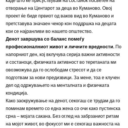
каде што ќе присуствувам на состанок посветен на
отворање на Центарот за деца во Куманово. Овој
проект ќе биде првиот од ваков вид во Куманово и
претставува значаен чекор кон поддршка на децата
кои се најранливи во нашето општество.
Денот завршува со баланс помеѓу
професионалниот живот и личните вредности
.
По
напорниот ден, кој вклучува серија важни активности
и состаноци, физичката активност во теретаната ми
овозможува да го ослободам стресот и да се
подготвам за нови предизвици. За мене, тоа е клучен
дел од одржувањето на менталната и физичката
кондиција.
Како заокружување на денот, секогаш се трудам да го
поминам времето со една жена со очи како пустинска
срна – мојата сакана. Без оглед на забрзаниот ритам
на мојот живот, во фокусот ми е секогаш важноста на