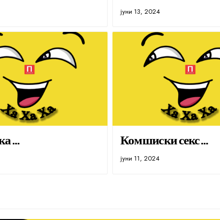
јуни 13, 2024
ка…
Комшиски секс…
јуни 11, 2024