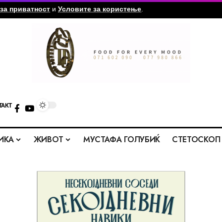
за приватност
и
Условите за користење
.
ТАКТ
ИКА
ЖИВОТ
МУСТАФА ГОЛУБИЌ
СТЕТОСКОП