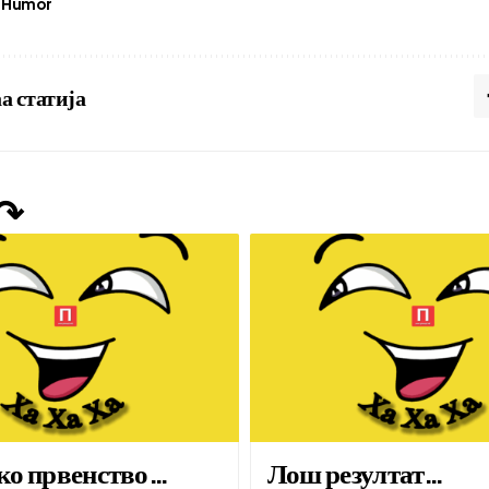
Humor
а статија
 ↷
ко првенство…
Лош резултат…