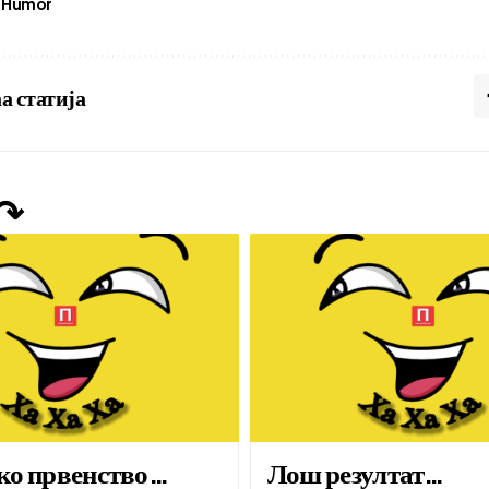
Humor
а статија
 ↷
ко првенство…
Лош резултат…