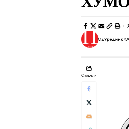
ХУМО
Од
Уредник
Об
Сподели