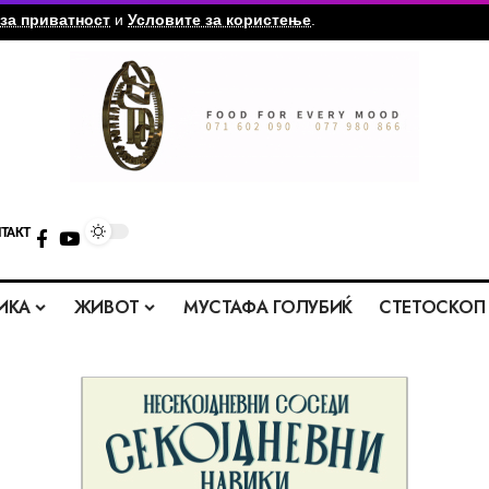
за приватност
и
Условите за користење
.
ТАКТ
ИКА
ЖИВОТ
МУСТАФА ГОЛУБИЌ
СТЕТОСКОП