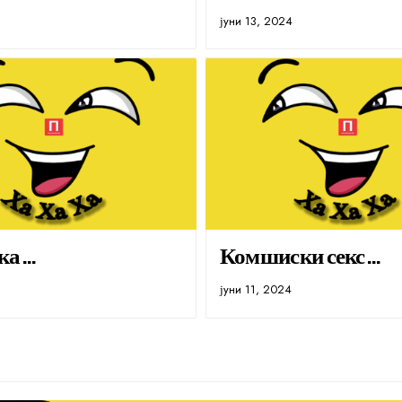
јуни 13, 2024
ка…
Комшиски секс…
јуни 11, 2024