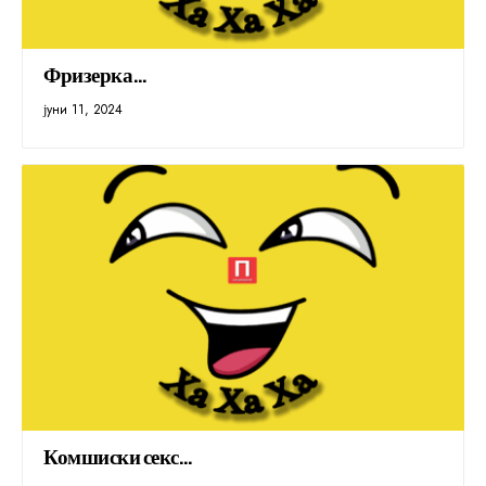
Фризерка…
јуни 11, 2024
Комшиски секс…