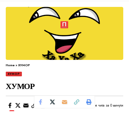
Home
»
ХУМОР
ХУМОР
ХУМОР
Се чита за 0 минути
Од
Уредник
Објавено: март 28, 2024