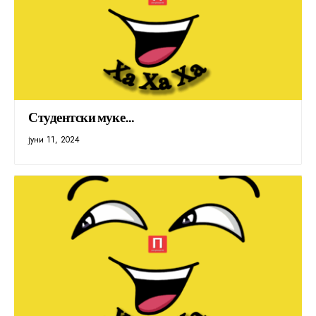
Студентски муке…
јуни 11, 2024