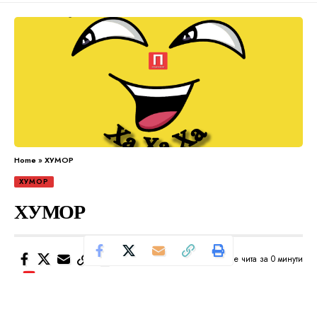
Home
»
ХУМОР
ХУМОР
ХУМОР
Се чита за 0 минути
Од
Уредник
Објавено: март 30, 2024