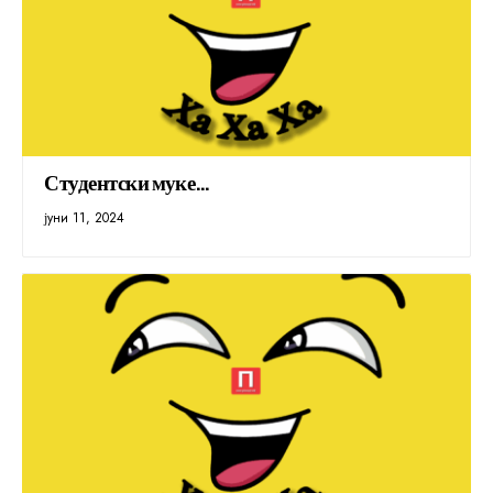
Студентски муке…
јуни 11, 2024