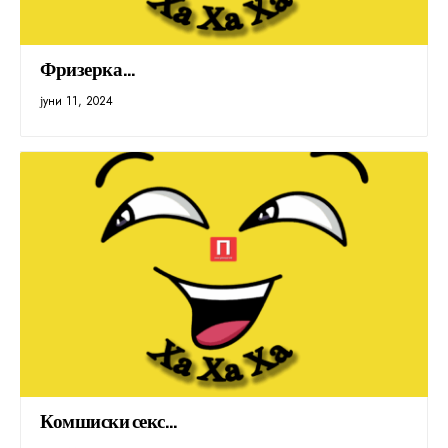
Фризерка…
јуни 11, 2024
Комшиски секс…