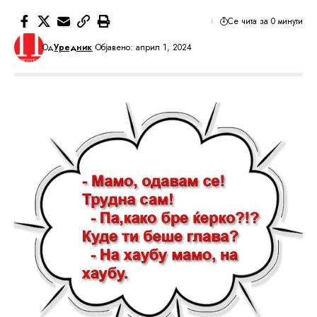
Се чита за 0 минути
Од
Уредник
Објавено: април 1, 2024