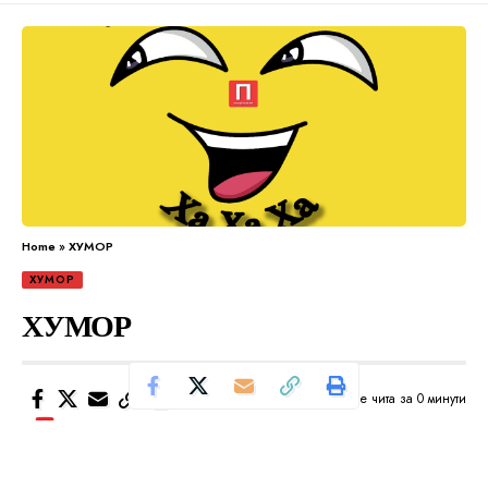
Home
»
ХУМОР
ХУМОР
ХУМОР
Се чита за 0 минути
Од
Уредник
Објавено: април 2, 2024