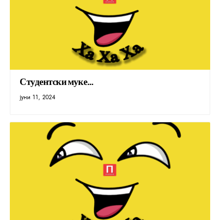
Студентски муке…
јуни 11, 2024