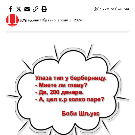
Се чита за 0 минути
Од
Уредник
Објавено: април 3, 2024