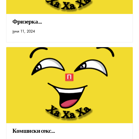
Фризерка…
јуни 11, 2024
Комшиски секс…