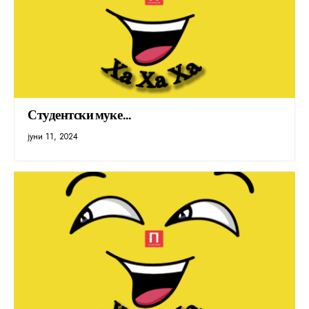
Студентски муке…
јуни 11, 2024