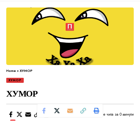
Home
»
ХУМОР
ХУМОР
ХУМОР
Се чита за 0 минути
Од
Уредник
Објавено: април 3, 2024