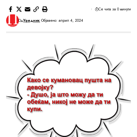
Се чита за 0 минути
Од
Уредник
Објавено: април 4, 2024