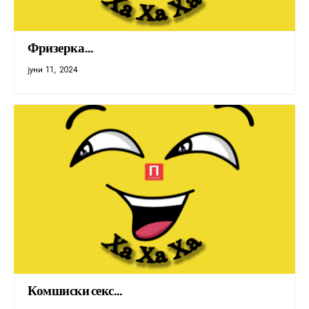
Фризерка…
јуни 11, 2024
Комшиски секс…