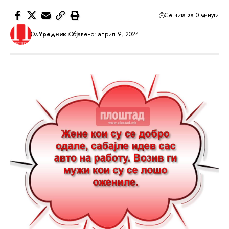
Се чита за 0 минути
Од
Уредник
Објавено: април 9, 2024