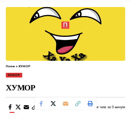
Home
»
ХУМОР
ХУМОР
ХУМОР
Се чита за 0 минути
Од
Уредник
Објавено: април 8, 2024