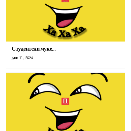
Студентски муке…
јуни 11, 2024