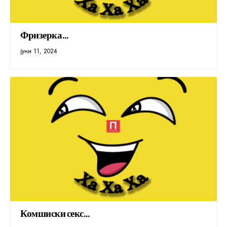
Фризерка…
јуни 11, 2024
Комшиски секс…