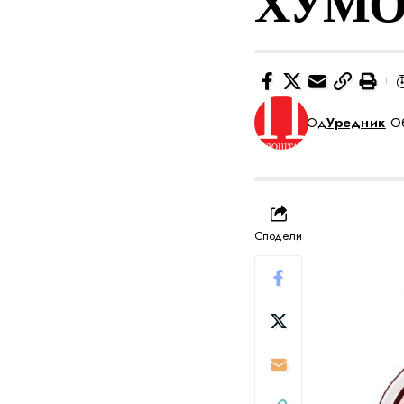
ХУМО
Од
Уредник
Об
Сподели