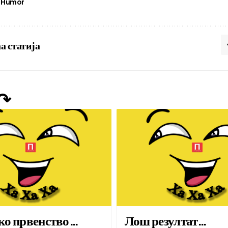
Humor
а статија
 ↷
ко првенство…
Лош резултат…