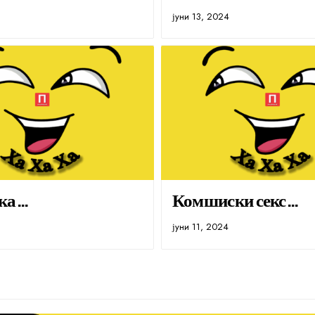
јуни 13, 2024
ка…
Комшиски секс…
јуни 11, 2024