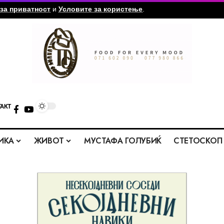
за приватност
и
Условите за користење
.
ТАКТ
ИКА
ЖИВОТ
МУСТАФА ГОЛУБИЌ
СТЕТОСКОП