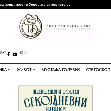
за приватност
и
Условите за користење
.
ТАКТ
ИКА
ЖИВОТ
МУСТАФА ГОЛУБИЌ
СТЕТОСКОП