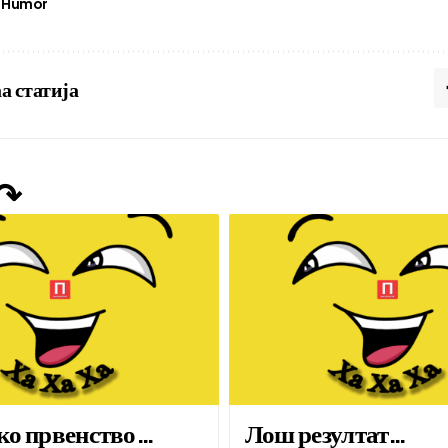
Humor
а статија
 ↷
ко првенство…
Лош резултат…