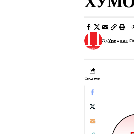
ХУМО
Од
Уредник
Об
Сподели