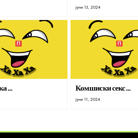
јуни 13, 2024
ка…
Комшиски секс…
јуни 11, 2024