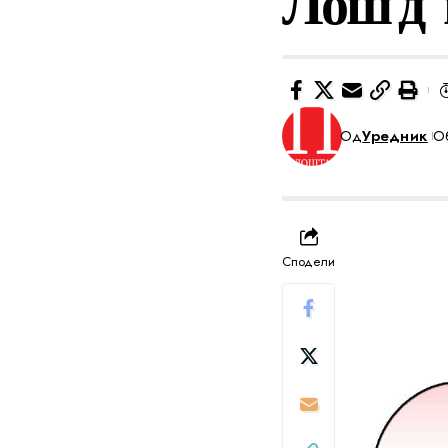
Лош д’
Од
Уредник
Об
Сподели