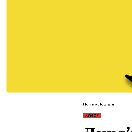
Home
»
Лош д’н
ХУМОР