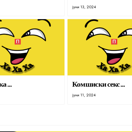
јуни 13, 2024
ка…
Комшиски секс…
јуни 11, 2024