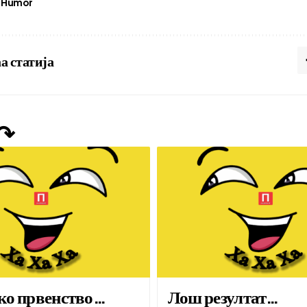
Humor
а статија
 ↷
ко првенство…
Лош резултат…