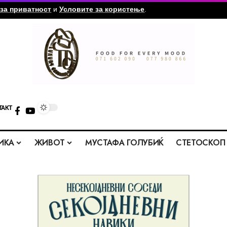
за приватност
и
Условите за користење
.
ТАКТ
ИКА
ЖИВОТ
МУСТАФА ГОЛУБИЌ
СТЕТОСКОП