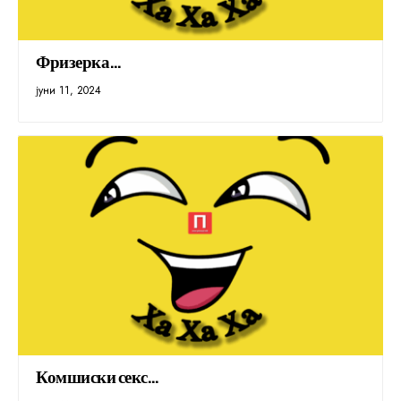
Фризерка…
јуни 11, 2024
Комшиски секс…