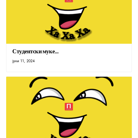
Студентски муке…
јуни 11, 2024