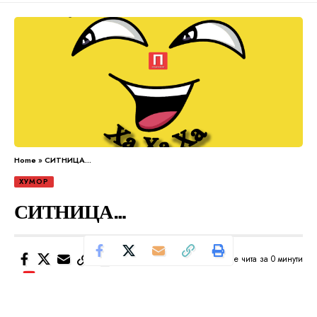
Home
»
СИТНИЦА…
ХУМОР
СИТНИЦА…
Се чита за 0 минути
Од
Уредник
Објавено: април 23, 2024