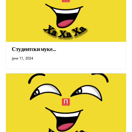
Студентски муке…
јуни 11, 2024