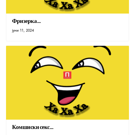
Фризерка…
јуни 11, 2024
Комшиски секс…