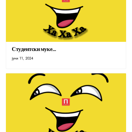
Студентски муке…
јуни 11, 2024