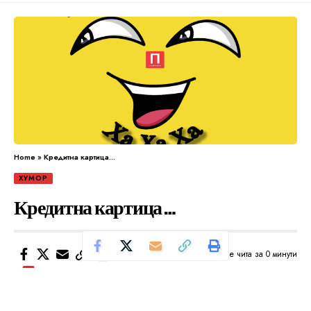
Home
»
Кредитна картица…
ХУМОР
Кредитна картица…
Се чита за 0 минути
Од
Уредник
Објавено: мај 15, 2024