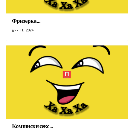
Фризерка…
јуни 11, 2024
Комшиски секс…