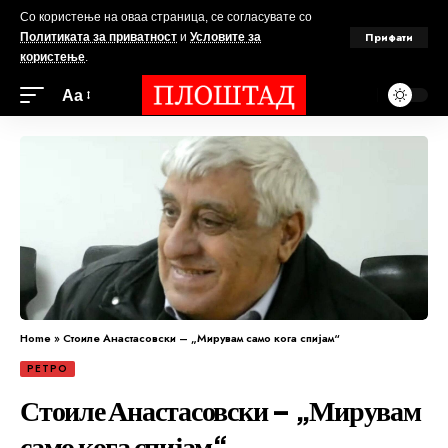
Со користење на оваа страница, се согласувате со
Прифати
Политиката за приватност
и
Условите за
користење
.
Аа
Home
»
Стоиле Анастасовски – „Мирувам само кога спијам“
РЕТРО
Стоиле Анастасовски – „Мирувам
само кога спијам“