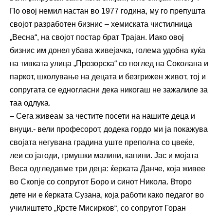
По овој немил настан во 1977 година, му го препушта
својот разработен бизнис – хемиската чистилница
„Весна“, на својот постар брат Трајан. Иако овој
бизнис им донел убава живејачка, голема удобна куќа
на тивката улица „Прозорска“ со поглед на Соколана и
паркот, школување на децата и безгрижен живот, тој и
сопругата се едногласни дека никогаш не зажалиле за
таа одлука.
– Сега живеам за честите посети на нашите деца и
внуци.- вели професорот, додека гордо ми ја покажува
својата негувана градина уште преполна со цвеќе,
леи со јагоди, грмушки малини, капини. Јас и мојата
Веса одгледавме три деца: ќерката Данче, која живее
во Скопје со сопругот Боро и синот Никола. Второ
дете ни е ќерката Сузана, која работи како педагог во
училиштето „Крсте Мисирков“, со сопругот Горан