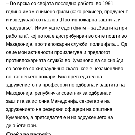
– Во врска со својата последна работа, во 1991
година имам снимено филм (како режисер, продуцент
и изведувач) со наслов „Противпожарна заштита и
спасување“. Имам уште еден филм – за „Заштита при
работата“, кој потоа е дистрибуиран во сите пошти во
Македонија, противпожарни служби, полицијата… Од
овие мои активности произлегува и предлогот
противпожарната служба во Куманово да се снабди
со возило со хидраулична скала, кое е незаменливо
во гаснењето пожари. Бил претседател на
здружението на професори по одбрана и заштита на
Македонија, републички советник за одбрана и
заштита за источна Македонија, секретар е на
здружението на резервни офицери на општина
Куманово, а претседател е и на здружението на
дијабетичари.
Среќа во несреќа