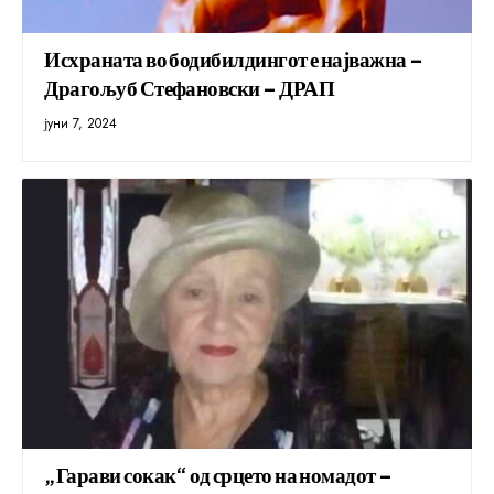
Исхраната во бодибилдингот е најважна –
Драгољуб Стефановски – ДРАП
јуни 7, 2024
„Гарави сокак“ од срцето на номадот –