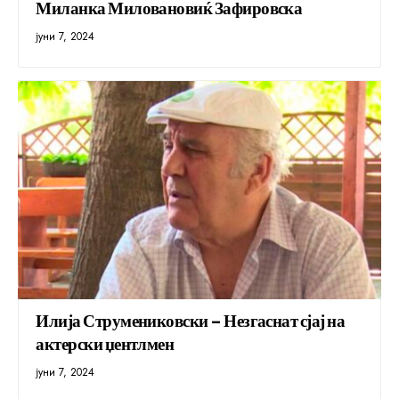
Миланка Миловановиќ Зафировска
јуни 7, 2024
Илија Струмениковски – Незгаснат сјај на
актерски џентлмен
јуни 7, 2024