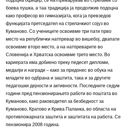
подоцна офицер, се натпреварував во стрелање со
боева пушка, а таа традиција ја продолжив подоцна
како професор во гимназијата, кога ја превзедов
функцијата претседател на стрелачкиот сојуз во
Куманово. Со учениците освоивме три пати прво
место на републички натпревар во вишебој, двапати
освоивме второ место, а на натпреварите во
Словенија и Хрватска освоивме трето место. Во
кариерата има добиено преку педесет дипломи,
медалји и награди – како за придонес во обука на
младите во одбрана и заштита, така и за другите
педагошки дејности и активности. Последните седум
години пред пензионирањето работи во поштата во
Куманово, како раководител за безбедност за
Куманово, Кратово и Крива Паланка, во областа на
противпожарната заштита и заштитата на работа. Се
пензионира 2008 година.