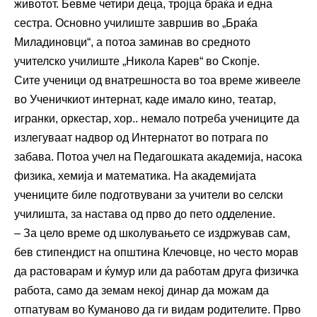
животот. Бевме четири деца, тројца браќа и една
сестра. Основно училиште завршив во „Браќа
Миладиновци“, а потоа заминав во средното
учителско училиште „Никола Карев“ во Скопје.
Сите ученици од внатрешноста во тоа време живееле
во Ученичкиот интернат, каде имало кино, театар,
игранки, оркестар, хор.. немало потреба учениците да
излегуваат надвор од Интернатот во потрага по
забава. Потоа учел на Педагошката академија, насока
физика, хемија и математика. На академијата
учениците биле подготвувани за учители во селски
училишта, за настава од прво до пето одделение.
– За цело време од школувањето се издржував сам,
бев стипендист на општина Клечовце, но често морав
да растоварам и ќумур или да работам друга физичка
работа, само да земам некој динар да можам да
отпатувам во Куманово да ги видам родителите. Прво