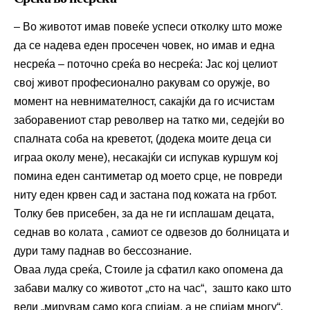
– Во животот имав повеќе успеси отколку што може
да се надева еден просечен човек, но имав и една
несреќа – поточно среќа во несреќа: Јас кој целиот
свој живот професионално ракувам со оружје, во
момент на невнимателност, сакајќи да го исчистам
заборавениот стар револвер на татко ми, седејќи во
спалната соба на креветот, (додека моите деца си
играа околу мене), несакајќи си испукав куршум кој
помина еден сантиметар од моето срце, не повреди
ниту еден крвен сад и застана под кожата на грбот.
Толку бев присебен, за да не ги исплашам децата,
седнав во колата , самиот се одвезов до болницата и
дури таму паднав во бессознание.
Оваа луда среќа, Стоиле ја сфатил како опомена да
забави малку со животот „сто на час“, зашто како што
вели „мирувам само кога спијам, а не спијам многу“.