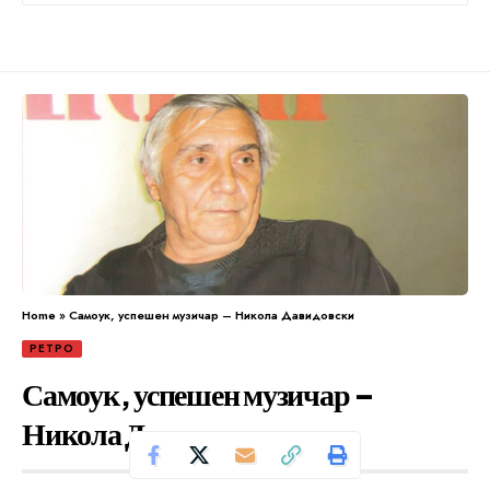
Home
»
Самоук, успешен музичар – Никола Давидовски
РЕТРО
Самоук, успешен музичар –
Никола Давидовски