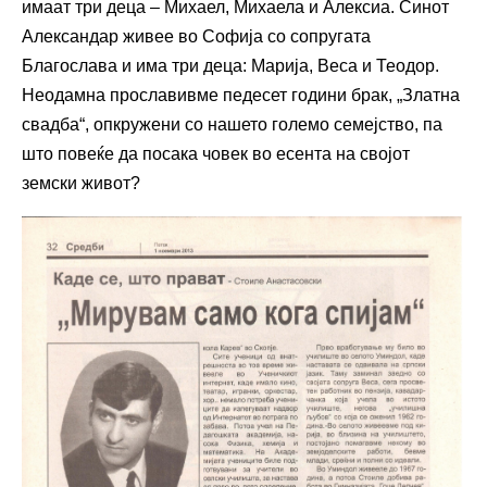
имаат три деца – Михаел, Михаела и Алексиа. Синот
Александар живее во Софија со сопругата
Благослава и има три деца: Марија, Веса и Теодор.
Неодамна прославивме педесет години брак, „Златна
свадба“, опкружени со нашето големо семејство, па
што повеќе да посака човек во есента на својот
земски живот?