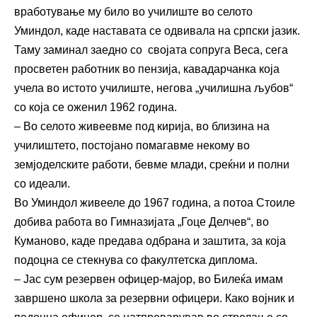
вработување му било во училиште во селото
Уминдол, каде наставата се одвивала на српски јазик.
Таму заминал заедно со својата сопруга Веса, сега
просветен работник во пензија, кавадарчанка која
учела во истото училиште, негова „училишна љубов“
со која се оженил 1962 година.
– Во селото живеевме под кирија, во близина на
училиштето, постојано помагавме некому во
земјоделските работи, бевме млади, среќни и полни
со идеали.
Во Уминдол живееле до 1967 година, а потоа Стоиле
добива работа во Гимназијата „Гоце Делчев“, во
Куманово, каде предава одбрана и заштита, за која
подоцна се стекнува со факултетска диплома.
– Јас сум резервен офицер-мајор, во Билеќа имам
завршено школа за резервни офицери. Како војник и