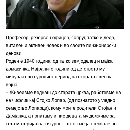
Професор, резервен офицер, сопруг, татко и дедо,
витален и активен човек и во своите пензионерски
денови.
Роден е 1940 година, од татко земјоделец и мајка
домаќинка. Најраните години од детството му
минуваат во суровиот период на втората светска
војна.
– Живеевме веднаш до старата црква, работевме на
на чифлик кај Стојко Лопар, (од познатото угледно
семејство Лопарци), кому моите родители Стојан и
Дамјанка, а понатаму и ние децата му должиме за
сета материјална сигурност што сме ја стекнале во