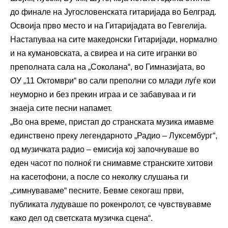
до финале на Југословенската гитаријада во Белград.
Освоија прво место и на Гитаријадата во Гевгелија.
Настапуваа на сите македонски Гитаријади, нормално
и на кумановската, а свиреа и на сите игранки во
преполната сала на „Соколана“, во Гимназијата, во
ОУ „11 Октомври“ во сали преполни со млади луѓе кои
неуморно и без прекин играа и се забавуваа и ги
знаеја сите песни напамет.
„Во она време, пристап до странската музика имавме
единствено преку легендарното „Радио – Луксембург“,
од музичката радио – емисија кој започнуваше во
еден часот по полноќ ги снимавме странските хитови
на касетофони, а после со неколку слушања ги
„симнуваваме“ песните. Бевме секогаш први,
публиката лудуваше по рокенролот, се чувствувавме
како дел од светската музичка сцена“.