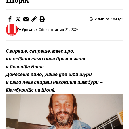
Се чита за 7 минути
Од
Уредник
Објавено: август 21, 2024
Свирете, свирете, маестро,
ни остана само оваа празна чаша
и песната Ваша.
Донесете вино, уште две-три тури
и само нека свират неговите тамбури –
тамбурите на Шоиќ.