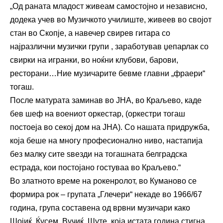
„Од раната младост живеам самостојно и независно,
додека учев во Музичкото училиште, живеев во својот
стан во Скопје, а навечер свирев гитара со
најразлични музички групи , заработував џепарлак со
свирки на игранки, во ноќни клубови, барови,
ресторани…Ние музичарите бевме главни „фраери“
тогаш.
После матурата заминав во ЈНА, во Краљево, каде
бев шеф на воениот оркестар, (оркестри тогаш
постоеја во секој дом на ЈНА). Со нашата придружба,
која беше на многу професионално ниво, настапија
без малку сите ѕвезди на тогашната белградска
естрада, кои постојано гостуваа во Краљево.“
Во златното време на рокенролот, во Куманово се
формира рок – групата „Глечери“ некаде во 1966/67
година, група составена од врвни музичари како
Шојиќ, Ќусем, Вучиќ, Шуте, која истата година стигна