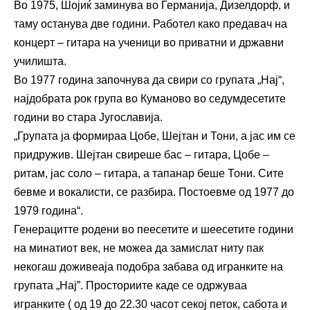
Во 1975, Шојиќ заминува во Германија, Дизелдорф, и
таму останува две години. Работел како предавач на
концерт – гитара на ученици во приватни и државни
училишта.
Во 1977 година започнува да свири со групата „Нај“,
најдобрата рок група во Куманово во седумдесетите
години во стара Југославија.
„Групата ја формираа Цобе, Шејтан и Тони, а јас им се
придружив. Шејтан свиреше бас – гитара, Цобе –
ритам, јас соло – гитара, а тапанар беше Тони. Сите
бевме и вокалисти, се разбира. Постоевме од 1977 до
1979 година“.
Генерацитте родени во пеесетите и шеесетите години
на минатиот век, не можеа да замислат ниту пак
некогаш доживеаја подобра забава од игранките на
групата „Нај”. Просториите каде се одржуваа
игранките ( од 19 до 22.30 часот секој петок, сабота и