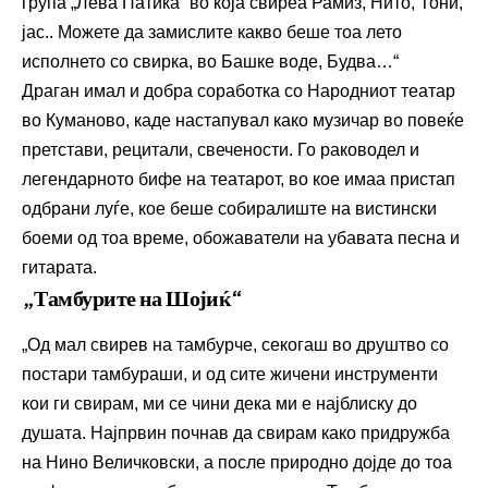
група „Лева Патика“ во која свиреа Рамиз, Нито, Тони,
јас.. Можете да замислите какво беше тоа лето
исполнето со свирка, во Башке воде, Будва…“
Драган имал и добра соработка со Народниот театар
во Куманово, каде настапувал како музичар во повеќе
претстави, рецитали, свечености. Го раководел и
легендарното бифе на театарот, во кое имаа пристап
одбрани луѓе, кое беше собиралиште на вистински
боеми од тоа време, обожаватели на убавата песна и
гитарата.
„Тамбурите на Шојиќ“
„Од мал свирев на тамбурче, секогаш во друштво со
постари тамбураши, и од сите жичени инструменти
кои ги свирам, ми се чини дека ми е најблиску до
душата. Најпрвин почнав да свирам како придружба
на Нино Величковски, а после природно дојде до тоа