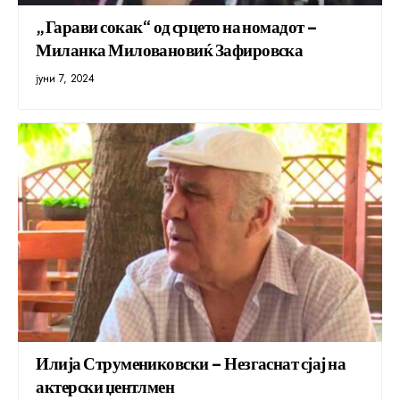
„Гарави сокак“ од срцето на номадот –
Миланка Миловановиќ Зафировска
јуни 7, 2024
Илија Струмениковски – Незгаснат сјај на
актерски џентлмен