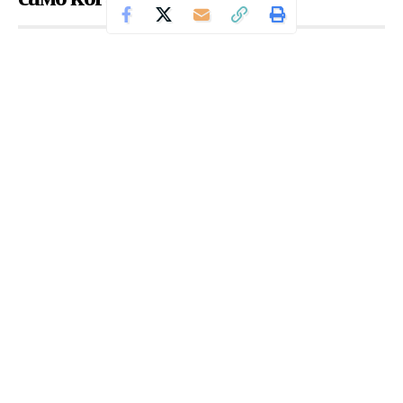
Се чита за 7 минути
Од
Уредник
Објавено: јуни 1, 2024
РЕОБЈАВА
Плоштад, број 4, 01 ноември 2013