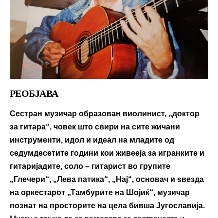
РЕОБЈАВА
Сестран музичар образован виолинист, „доктор
за гитара
“, човек што свири на сите жичани
инструменти, идол и идеал на младите од
седумдесетите години кои живееја за игранките и
гитаријадите, соло – гитарист во групите
„Глечери
“, „Лева патика
“, „Нај
“, основач и ѕвезда
на оркестарот „Тамбурите на Шојиќ
“, музичар
познат на просторите на цела бивша Југославија.