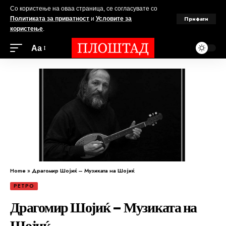
Со користење на оваа страница, се согласувате со
Прифати
Политиката за приватност
и
Условите за
користење
.
Аа
Home
»
Драгомир Шојиќ – Музиката на Шојиќ
РЕТРО
Драгомир Шојиќ – Музиката на
Шојиќ