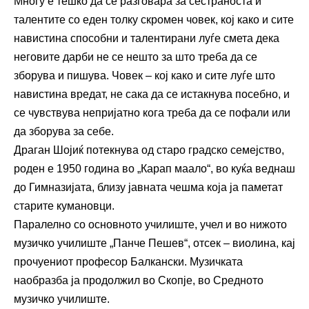
Многу е тешко да се разговара за сестраноста и
талентите со еден толку скромен човек, кој како и сите
навистина способни и талентирани луѓе смета дека
неговите дарби не се нешто за што треба да се
зборува и пишува. Човек – кој како и сите луѓе што
навистина вредат, не сака да се истакнува посебно, и
се чувствува непријатно кога треба да се пофали или
да зборува за себе.
Драган Шојиќ потекнува од старо градско семејство,
роден е 1950 година во „Карап маало“, во куќа веднаш
до Гимназијата, близу јавната чешма која ја паметат
старите кумановци.
Паралелно со основното училиште, учел и во нижото
музичко училиште „Панче Пешев“, отсек – виолина, кај
прочуениот професор Балкански. Музичката
наобразба ја продолжил во Скопје, во Средното
музичко училиште.