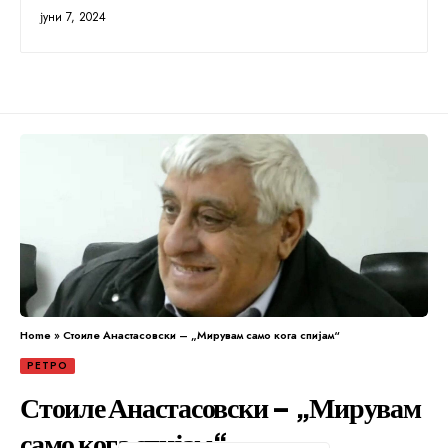
јуни 7, 2024
Home
»
Стоиле Анастасовски – „Мирувам само кога спијам“
РЕТРО
Стоиле Анастасовски – „Мирувам
само кога спијам“