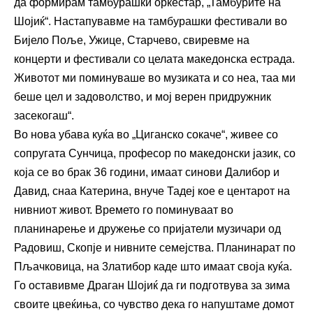
да формирам тамбурашки оркестар, „Тамбурите на
Шојиќ“. Настапувавме на тамбурашки фестивали во
Бијело Поље, Ужице, Старчево, свиревме на
концерти и фестивали со целата македонска естрада.
Животот ми поминуваше во музиката и со неа, таа ми
беше цел и задоволство, и мој верен придружник
засекогаш“.
Во нова убава куќа во „Циганско сокаче“, живее со
сопругата Сунчица, професор по македонски јазик, со
која се во брак З6 години, имаат синови Далибор и
Давид, снаа Катерина, внуче Тадеј кое е центарот на
нивниот живот. Времето го поминуваат во
планинарење и дружење со пријатели музичари од
Радовиш, Скопје и нивните семејства. Планинарат по
Пљачковица, на 3латибор каде што имаат своја куќа.
Го оставивме Драган Шојиќ да ги подготвува за зима
своите цвеќиња, со чувство дека го напуштаме домот