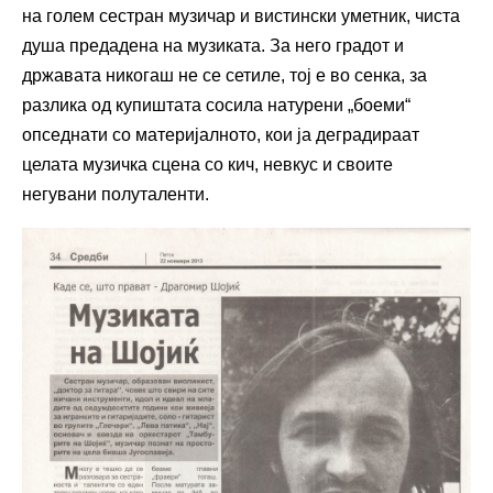
на голем сестран музичар и вистински уметник, чиста
душа предадена на музиката. За него градот и
државата никогаш не се сетиле, тој е во сенка, за
разлика од купиштата сосила натурени „боеми“
опседнати со материјалното, кои ја деградираат
целата музичка сцена со кич, невкус и своите
негувани полуталенти.