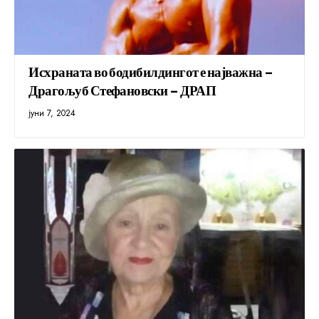
Исхраната во бодибилдингот е најважна –
Драгољуб Стефановски – ДРАП
јуни 7, 2024