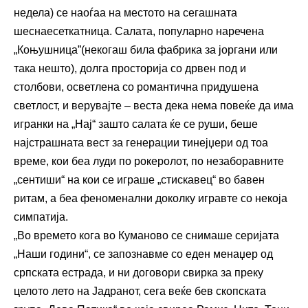
недела) се наоѓаа на местото на сегашната
шеснаесеткатница. Салата, популарно наречена
„Коњушница”(некогаш била фабрика за јоргани или
така нешто), долга просторија со дрвен под и
столбови, осветлена со романтична придушена
светлост, и верувајте – веста дека нема повеќе да има
игранки на „Нај“ зашто салата ќе се руши, беше
најстрашната вест за генерации тинејџери од тоа
време, кои беа луди по рокеролот, по незаборавните
„сентиши“ на кои се играше „стискавец“ во бавен
ритам, а беа феноменални доколку игравте со некоја
симпатија.
„Во времето кога во Куманово се снимаше серијата
„Наши години“, се запознавме со еден менаџер од
српската естрада, и ни договори свирка за преку
целото лето на Јадранот, сега веќе бев скопската