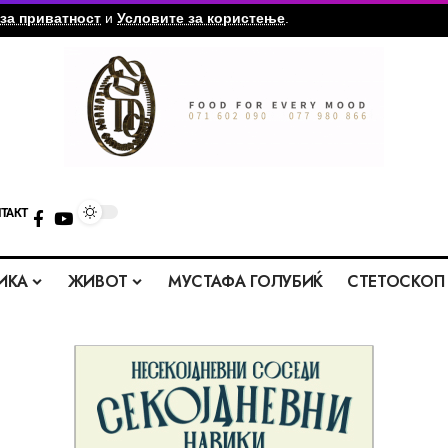
за приватност
и
Условите за користење
.
ТАКТ
ИКА
ЖИВОТ
МУСТАФА ГОЛУБИЌ
СТЕТОСКОП