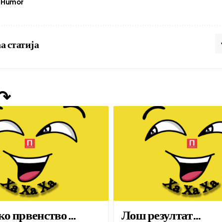
Humor
а статија
 ↷
ко првенство…
Лош резултат…