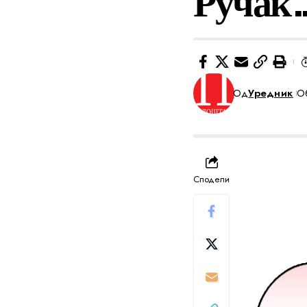
Ручак
Од
Уредник
Об
Сподели