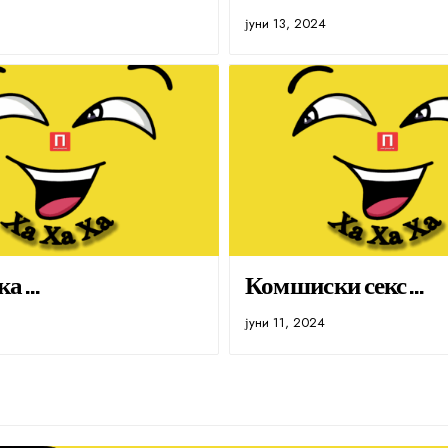
јуни 13, 2024
ка…
Комшиски секс…
јуни 11, 2024