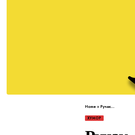
Home
»
Ручак…
ХУМОР