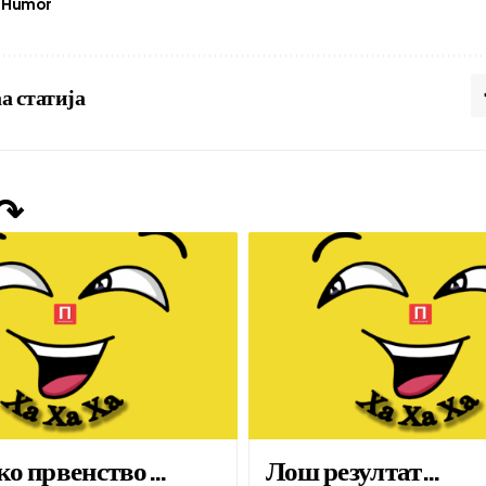
Humor
а статија
 ↷
ко првенство…
Лош резултат…