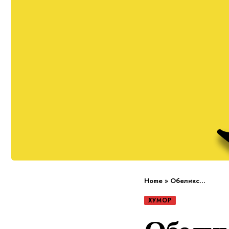
Home
»
Обеликс…
ХУМОР