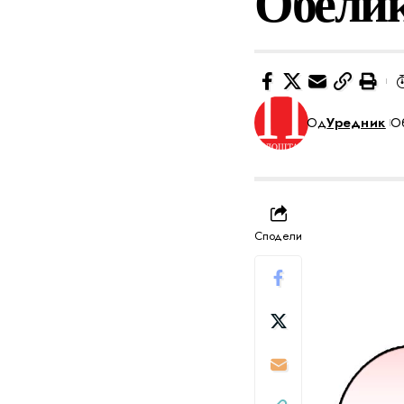
Обели
Од
Уредник
Об
Сподели