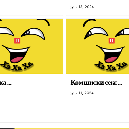
јуни 13, 2024
ка…
Комшиски секс…
јуни 11, 2024