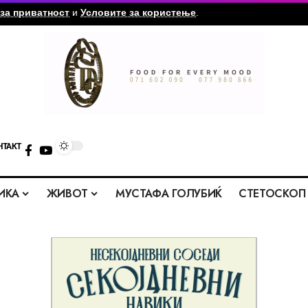
за приватност
и
Условите за користење
.
НТАКТ
ИКА
ЖИВОТ
МУСТАФА ГОЛУБИЌ
СТЕТОСКОП