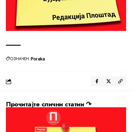
ОЗНАЧЕН:
Poraka
Прочитајте слични статии ↷