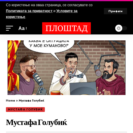
Со користење на оваа страница, се согласувате со
Прифати
Политиката за приватност
и
Условите за
користење
.
Аа
Home
»
Мустафа Голубиќ
МУСТАФА ГОЛУБИЌ
Мустафа Голубиќ