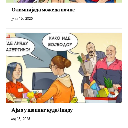
Олимпијада може да почне
јули 16, 2025
Ајмо у шопинг куде Линду
мај 15, 2025