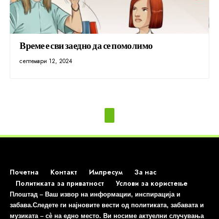
Време е сви заедно да се помолимо
септември 12, 2024
Почетна
Контакт
Импресум
За нас
Политиката за приватност
Услови за користење
Плоштад – Ваш извор на информации, инспирација и
забава.Следете ги најновите вести од политиката, забавата и
музиката – сè на едно место. Ви носиме актуелни случувања