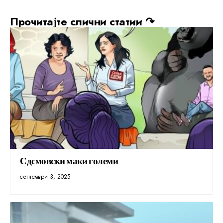
Прочитајте слични статии ↷
Сдсмовски маки големи
септември 3, 2025