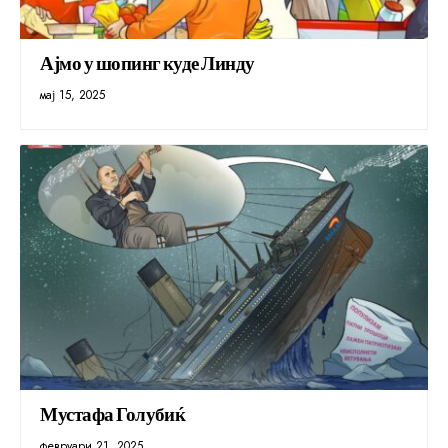
Ајмо у шопинг куде Линду
мај 15, 2025
Мустафа Голубиќ
февруари 21, 2025