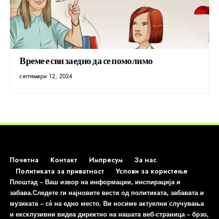
Време е сви заедно да се помолимо
септември 12, 2024
Почетна
Контакт
Импресум
За нас
Политиката за приватност
Услови за користење
Плоштад – Ваш извор на информации, инспирација и
забава.Следете ги најновите вести од политиката, забавата и
музиката – сè на едно место. Ви носиме актуелни случувања
и ексклузивни видеа директно на нашата веб-страница – брзо,