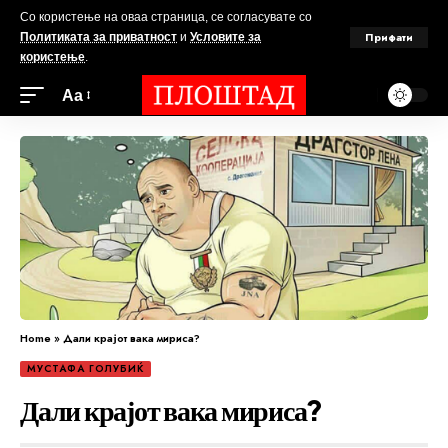
Со користење на оваа страница, се согласувате со
Прифати
Политиката за приватност
и
Условите за
користење
.
Аа
Home
»
Дали крајот вака мириса?
МУСТАФА ГОЛУБИЌ
Дали крајот вака мириса?