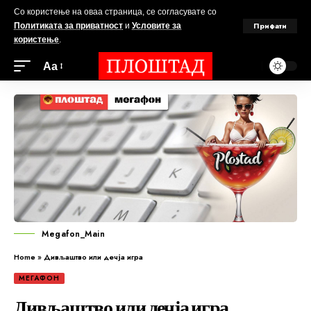
Со користење на оваа страница, се согласувате со
Прифати
Политиката за приватност
и
Условите за
користење
.
Аа
Megafon_Main
Home
»
Дивљаштво или дечја игра
МЕГАФОН
Дивљаштво или дечја игра