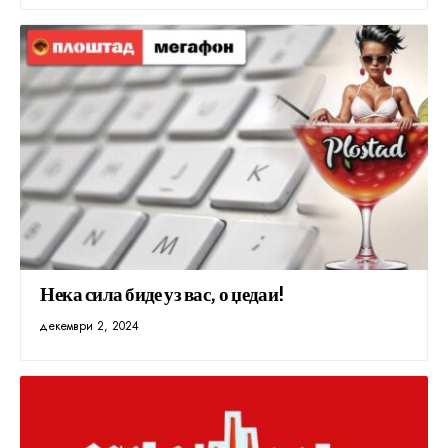
Нека сила биде уз вас, о џедаи!
декември 2, 2024