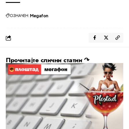
ОЗНАЧЕН:
Megafon
Прочитајте слични статии ↷