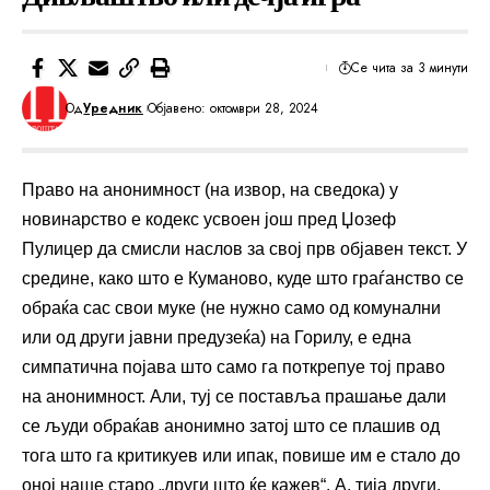
Се чита за 3 минути
Од
Уредник
Објавено: октомври 28, 2024
Право на анонимност (на извор, на сведока) у
новинарство е кодекс усвоен још пред Џозеф
Пулицер да смисли наслов за свој прв објавен текст. У
средине, како што е Куманово, куде што граѓанство се
обраќа сас свои муке (не нужно само од комунални
или од други јавни предузеќа) на Горилу, е една
симпатична појава што само га поткрепуе тој право
на анонимност. Али, туј се поставља прашање дали
се људи обраќав анонимно затој што се плашив од
тога што га критикуев или ипак, повише им е стало до
оној наше старо „други што ќе кажев“. А, тија други,