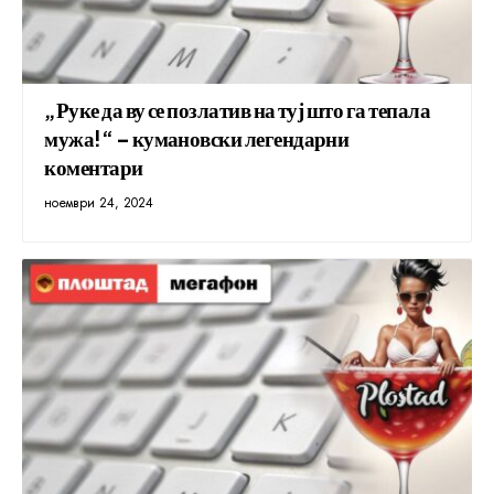
„Руке да ву се позлатив на туј што га тепала
мужа!“ – кумановски легендарни
коментари
ноември 24, 2024