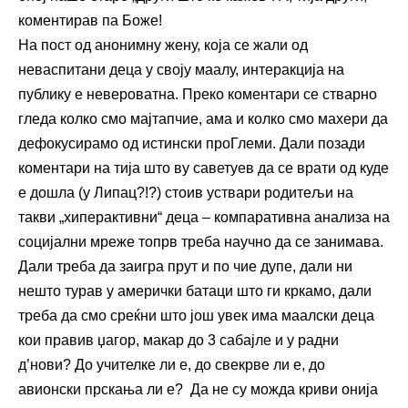
коментирав па Боже!
На пост од анонимну жену, која се жали од
неваспитани деца у своју маалу, интеракција на
публику е невероватна. Преко коментари се стварно
гледа колко смо мајтапчие, ама и колко смо махери да
дефокусирамо од истински проГлеми. Дали позади
коментари на тија што ву саветуев да се врати од куде
е дошла (у Липац?!?) стоив уствари родитељи на
такви „хиперактивни“ деца – компаративна анализа на
социјални мреже топрв треба научно да се занимава.
Дали треба да заигра прут и по чие дупе, дали ни
нешто турав у амерички батаци што ги кркамо, дали
треба да смо среќни што још увек има маалски деца
кои правив џагор, макар до 3 сабајле и у радни
д’нови? До учителке ли е, до свекрве ли е, до
авионски прскања ли е? Да не су можда криви онија