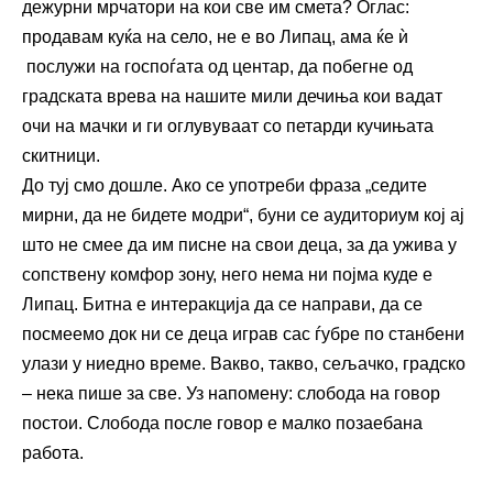
дежурни мрчатори на кои све им смета? Оглас:
продавам куќа на село, не е во Липац, ама ќе ѝ
послужи на госпоѓата од центар, да побегне од
градската врева на нашите мили дечиња кои вадат
очи на мачки и ги оглувуваат со петарди кучињата
скитници.
До туј смо дошле. Ако се употреби фраза „седите
мирни, да не бидете модри“, буни се аудиториум кој ај
што не смее да им писне на свои деца, за да ужива у
сопствену комфор зону, него нема ни појма куде е
Липац. Битна е интеракција да се направи, да се
посмеемо док ни се деца играв сас ѓубре по станбени
улази у ниедно време. Вакво, такво, сељачко, градско
– нека пише за све. Уз напомену: слобода на говор
постои. Слобода после говор е малко позаебана
работа.