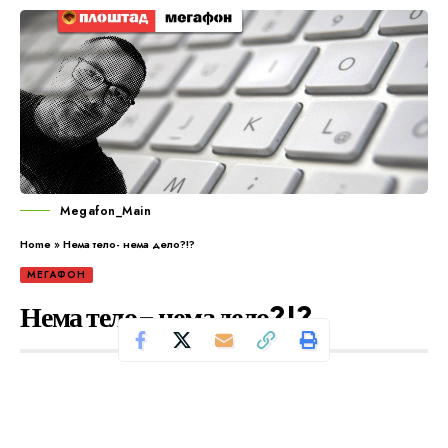
Megafon_Main
Home
»
Нема тело- нема дело?!?
МЕГАФОН
Нема тело- нема дело?!?
Се чита за 1 минути
Од
Уредник
Објавено: октомври 21, 2024