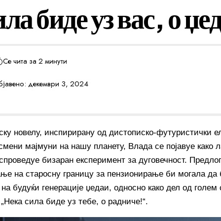
ла биде уз вас, о џе
Се чита за 2 минути
јавено: декември 3, 2024
ску новелу, инспирирану од дистописко-футуристички 
смени мајмуни на нашу планету, Влада се појавуе како 
 спроведуе бизаран експеримент за дуговечност. Предлог
ње на старосну границу за пензионирање би могала да 
на будуќи генерације џедаи, односно како дел од голем 
„Нека сила биде уз тебе, о радниче!“.