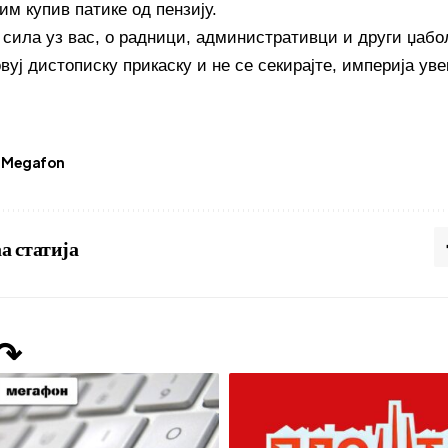
им купив патике од пензију.
 сила уз вас, о радници, административци и други џабо
вуј дистописку прикаску и не се секирајте, империја уве
Megafon
а статија
 ↷