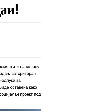
даи!
елементи и напишану
ладан, авторитаран
-одлука за
биде оставена како
социјалан проект под