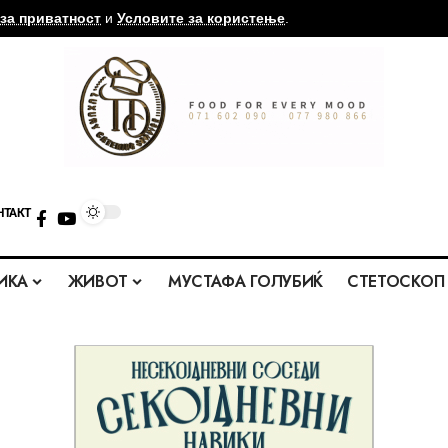
за приватност
и
Условите за користење
.
НТАКТ
ИКА
ЖИВОТ
МУСТАФА ГОЛУБИЌ
СТЕТОСКОП