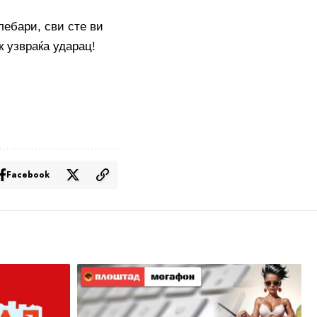
лебари, сви сте ви
к узвраќа ударац!
Facebook