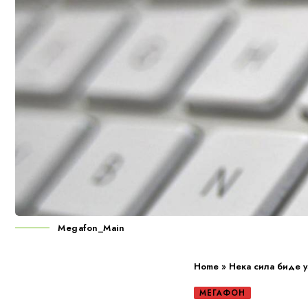
Megafon_Main
Home
»
Нека сила биде уз
МЕГАФОН