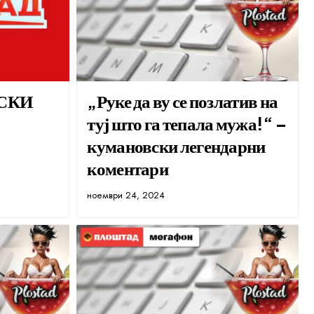
СКИ
„Руке да ву се позлатив на
туј што га тепала мужа!“ –
кумановски легендарни
коментари
ноември 24, 2024