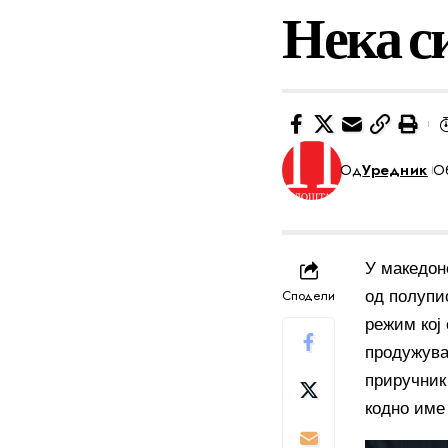
Нека си
Од
Уредник
Об
У македон
Сподели
од полупи
режим кој
продужува
приручник 
кодно име 