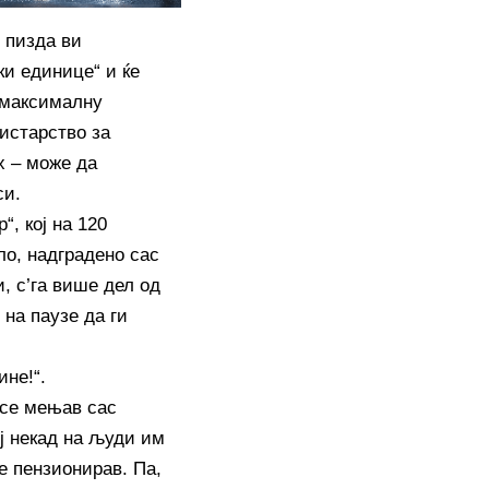
, пизда ви
ски единице“ и ќе
 максималну
истарство за
х – може да
си.
, кој на 120
ло, надградено сас
, с’га више дел од
 на паузе да ги
не!“.
 се мењав сас
ј некад на људи им
е пензионирав. Па,