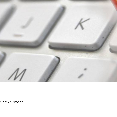
 вас, о џедаи!