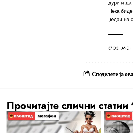
дури и да 
Нека биде
џедаи на о
ОЗНАЧЕН:
Споделете ја ова
Прочитајте слични статии