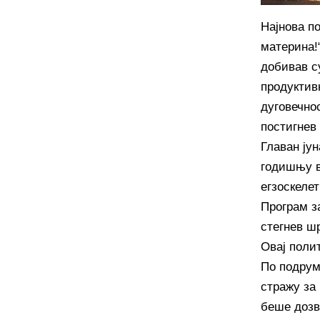
Најнова по
материна!“
добивав с
продуктив
дуговечно
постигнев
Главан јун
годишњу в
егзоскелет
Програм з
стегнев ш
Овај поли
По подрум
стражу за
беше дозв