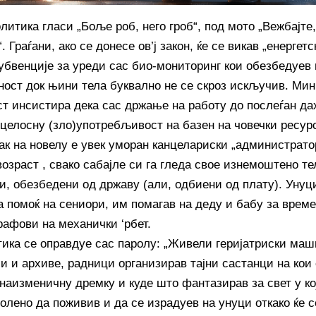
литика гласи „Боље роб, него гроб“, под мото „Вежбајте
. Граѓани, ако се донесе ов’ј закон, ќе се викав „енергет
убвенције за уреди сас био-мониторинг кои обезбедуев
ност док њини тела буквално не се скроз искључив. Мин
ст инсистира дека сас држање на работу до послеѓан да
 целосну (зло)употребљивост на базен на човечки ресур
ак на новелу е увек уморан канцелариски „администратор“
озраст , свако сабајле си га гледа свое изнемоштено те
и, обезбедени од државу (али, одбиени од плату). Унуци
а помоќ на сениори, им помагав на деду и бабу за време
рафови на механички ‘рбет.
тика се оправдуе сас паролу: „Живели геријатриски маши
и и архиве, радници организирав тајни састанци на кои
 наизменичну дремку и куде што фантазирав за свет у ко
олено да поживив и да се израдуев на унуци откако ќе с