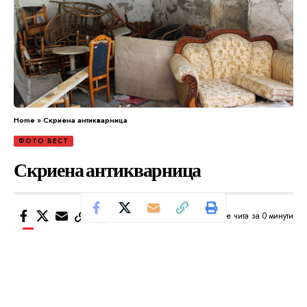
Home
»
Скриена антикварница
ФОТО ВЕСТ
Скриена антикварница
Се чита за 0 минути
Од
Уредник
Објавено: ноември 5, 2024