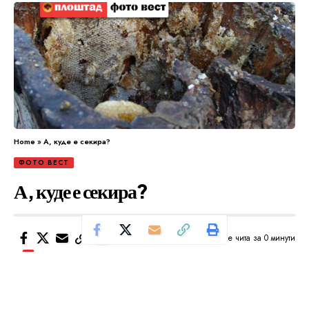
Home
»
А, куде е секира?
ФОТО ВЕСТ
А, куде е секира?
Се чита за 0 минути
Од
Уредник
Објавено: ноември 16, 2024