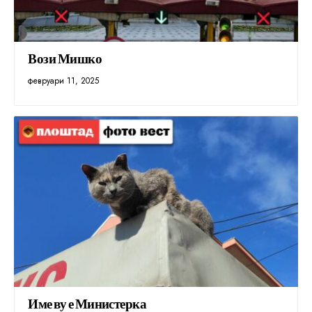
Вози Мишко
февруари 11, 2025
Име ву е Министерка