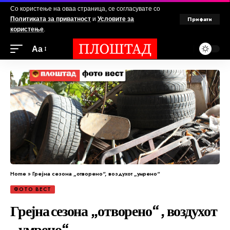
Со користење на оваа страница, се согласувате со
Прифати
Политиката за приватност
и
Условите за
користење
.
Аа
Home
»
Грејна сезона „отворено“, воздухот „умрено“
ФОТО ВЕСТ
Грејна сезона „отворено“, воздухот
„умрено“